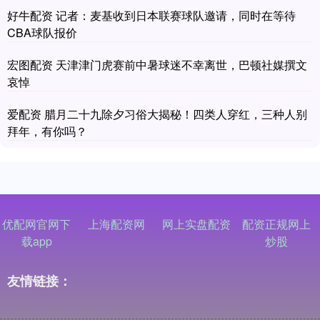
好牛配资 记者：麦基收到日本联赛球队邀请，同时在等待
CBA球队报价
宏图配资 天津津门虎赛前中暑球迷不幸离世，巴顿社媒撰文
哀悼
爱配资 腊月二十九除夕习俗大揭秘！四类人穿红，三种人别
拜年，有你吗？
优配网官网下
上海配资网
网上实盘配资
配资正规网上
载app
炒股
友情链接：