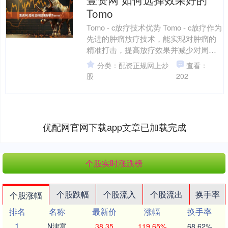
Tomo
Tomo - c放疗技术优势 Tomo - c放疗作为
先进的肿瘤放疗技术，能实现对肿瘤的
精准打击，提高放疗效果并减少对周围
正常组织的损伤。在肿瘤治疗中，精准
分类：配资正规网上炒
查看：
度至....
股
202
优配网官网下载app文章已加载完成
个股实时涨跌榜
个股跌幅
个股流入
个股流出
换手率
个股涨幅
排名
名称
最新价
涨幅
换手率
1
N津富
38.35
119.65%
68.62%