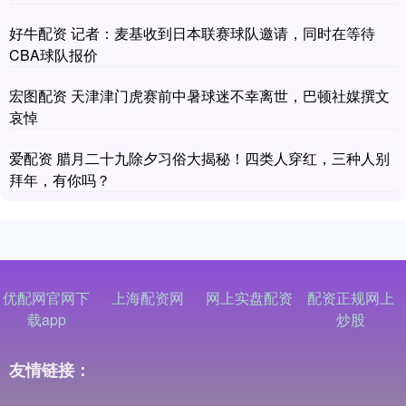
好牛配资 记者：麦基收到日本联赛球队邀请，同时在等待
CBA球队报价
宏图配资 天津津门虎赛前中暑球迷不幸离世，巴顿社媒撰文
哀悼
爱配资 腊月二十九除夕习俗大揭秘！四类人穿红，三种人别
拜年，有你吗？
优配网官网下
上海配资网
网上实盘配资
配资正规网上
载app
炒股
友情链接：