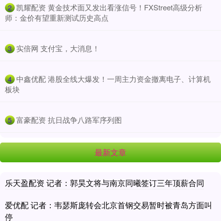
​凯耀配资 黄金技术面又发出看涨信号！FXStreet高级分析
2
师：金价有望重新测试历史高点
​实倍网 支付宝，大消息！
3
​中鑫优配 港股全线大爆发！一周主力资金撤离电子、计算机
4
板块
​富豪配资 抗日战争八路军序列图
5
最新文章
乐天盈配资 记者：郭昊文将与南京同曦签订三年顶薪合同
爱优配 记者：韦瑟斯庞转会北京首钢交易暂时被青岛方面叫
停