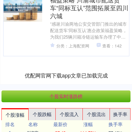
车“同标互认”范围拓展至四川
六城
“感谢川渝两地公安交管部门推出的城市
配送货车‘同标互认’惠企政策福盈策略，
为我们25辆川籍冷链运输车办理了中心
城区货车通行证！”近日，重庆市公安局
分类：上海配资网
查看：142
交管总队收到一....
优配网官网下载app文章已加载完成
个股实时涨跌榜
个股跌幅
个股流入
个股流出
换手率
个股涨幅
排名
名称
最新价
涨幅
换手率