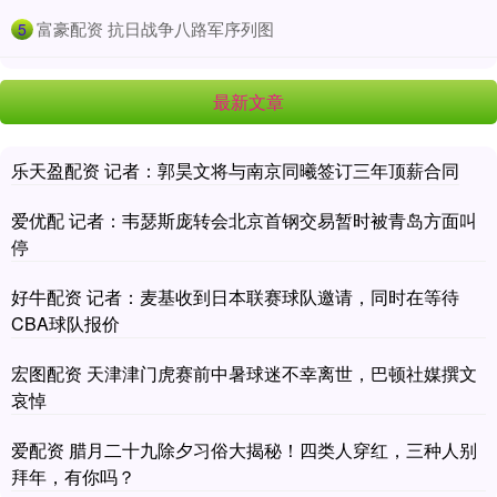
​富豪配资 抗日战争八路军序列图
5
最新文章
乐天盈配资 记者：郭昊文将与南京同曦签订三年顶薪合同
爱优配 记者：韦瑟斯庞转会北京首钢交易暂时被青岛方面叫
停
好牛配资 记者：麦基收到日本联赛球队邀请，同时在等待
CBA球队报价
宏图配资 天津津门虎赛前中暑球迷不幸离世，巴顿社媒撰文
哀悼
爱配资 腊月二十九除夕习俗大揭秘！四类人穿红，三种人别
拜年，有你吗？