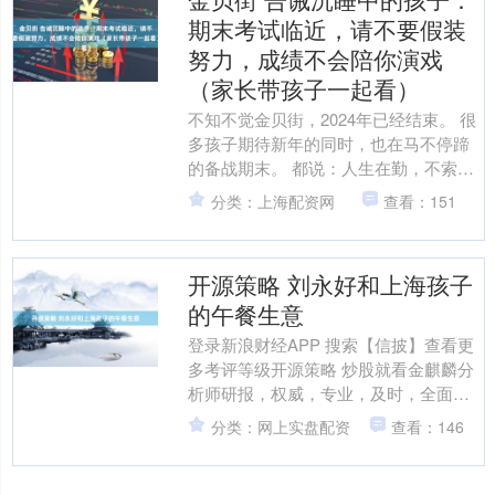
期末考试临近，请不要假装
努力，成绩不会陪你演戏
（家长带孩子一起看）
不知不觉金贝街，2024年已经结束。 很
多孩子期待新年的同时，也在马不停蹄
的备战期末。 都说：人生在勤，不索何
获。 学习路上，没有捷径可走，那些企
分类：上海配资网
查看：151
图在考试前夕短....
开源策略 刘永好和上海孩子
的午餐生意
登录新浪财经APP 搜索【信披】查看更
多考评等级开源策略 炒股就看金麒麟分
析师研报，权威，专业，及时，全面，
助您挖掘潜力主题机会！ 来源 |元素
分类：网上实盘配资
查看：146
elements....