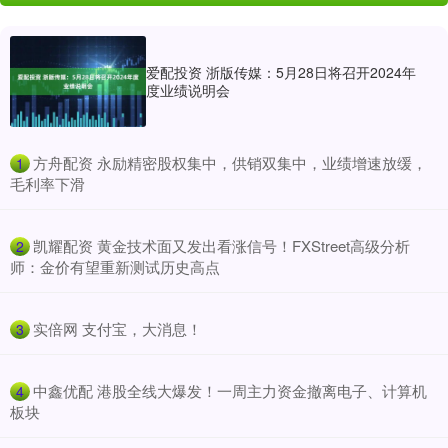
爱配投资 浙版传媒：5月28日将召开2024年
度业绩说明会
​方舟配资 永励精密股权集中，供销双集中，业绩增速放缓，
1
毛利率下滑
​凯耀配资 黄金技术面又发出看涨信号！FXStreet高级分析
2
师：金价有望重新测试历史高点
​实倍网 支付宝，大消息！
3
​中鑫优配 港股全线大爆发！一周主力资金撤离电子、计算机
4
板块