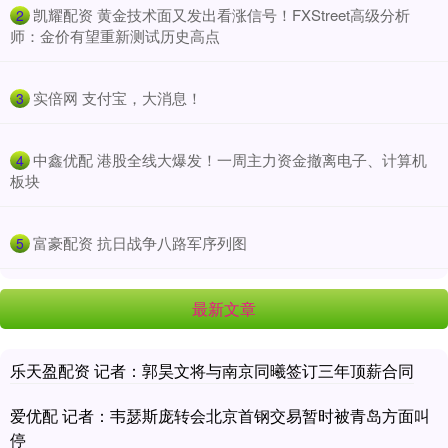
​凯耀配资 黄金技术面又发出看涨信号！FXStreet高级分析
2
师：金价有望重新测试历史高点
​实倍网 支付宝，大消息！
3
​中鑫优配 港股全线大爆发！一周主力资金撤离电子、计算机
4
板块
​富豪配资 抗日战争八路军序列图
5
最新文章
乐天盈配资 记者：郭昊文将与南京同曦签订三年顶薪合同
爱优配 记者：韦瑟斯庞转会北京首钢交易暂时被青岛方面叫
停