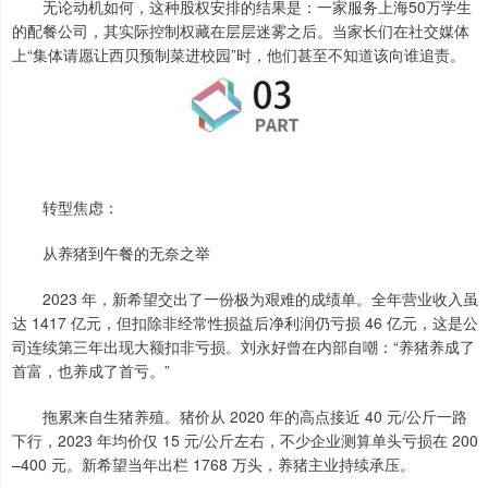
无论动机如何，这种股权安排的结果是：一家服务上海50万学生
的配餐公司，其实际控制权藏在层层迷雾之后。当家长们在社交媒体
上“集体请愿让西贝预制菜进校园”时，他们甚至不知道该向谁追责。
转型焦虑：
从养猪到午餐的无奈之举
2023 年，新希望交出了一份极为艰难的成绩单。全年营业收入虽
达 1417 亿元，但扣除非经常性损益后净利润仍亏损 46 亿元，这是公
司连续第三年出现大额扣非亏损。刘永好曾在内部自嘲：“养猪养成了
首富，也养成了首亏。”
拖累来自生猪养殖。猪价从 2020 年的高点接近 40 元/公斤一路
下行，2023 年均价仅 15 元/公斤左右，不少企业测算单头亏损在 200
–400 元。新希望当年出栏 1768 万头，养猪主业持续承压。