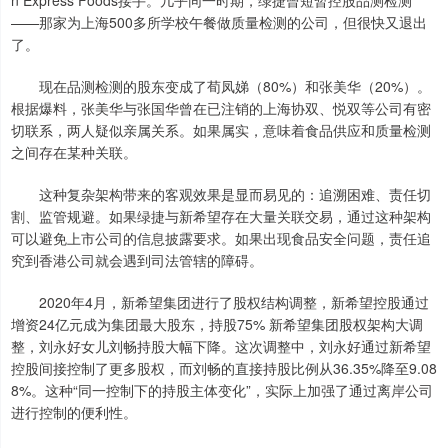
n Express Foods接手。几乎同一时期，绿捷曾短暂控股品测检测
——那家为上海500多所学校午餐做质量检测的公司，但很快又退出
了。
现在品测检测的股东变成了荀凤娣（80%）和张美华（20%）。
根据爆料，张美华与张国华曾在已注销的上海协双、悦双等公司有密
切联系，两人疑似亲属关系。如果属实，意味着食品供应和质量检测
之间存在某种关联。
这种复杂架构带来的客观效果是显而易见的：追溯困难、责任切
割、监管规避。如果绿捷与新希望存在大量关联交易，通过这种架构
可以避免上市公司的信息披露要求。如果出现食品安全问题，责任追
究到香港公司就会遇到司法管辖的障碍。
2020年4月，新希望集团进行了股权结构调整，新希望控股通过
增资24亿元成为集团最大股东，持股75% 新希望集团股权架构大调
整，刘永好女儿刘畅持股大幅下降。这次调整中，刘永好通过新希望
控股间接控制了更多股权，而刘畅的直接持股比例从36.35%降至9.08
8%。这种“同一控制下的持股主体变化”，实际上加强了通过离岸公司
进行控制的便利性。