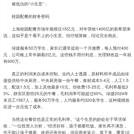
被低估的“小生意”：
校园配餐的财务密码
上海校园配餐市场年规模仅15亿元，对年营收1400亿的新希望来
说，这似乎是个看不上的小生意。但仔细算账，结论完全相反。
绿捷服务50万学生，家长们通常提前一个月缴费，每人预付400
元，公司账上常年躺着2亿元。这些钱不用付利息，光理财收益一年就
有600万。
真正的利润来自成本控制。业内人士透露，原材料和半成品由绿
捷提供给中央厨房，中央厨房做一份午餐，食材成本3-4元，人工1.5
元，配送1.5元，加上其他最多10元。但收费15-25元，毛利率最低3
3%，静安区那些25元的午餐，毛利润率可能超过60%。绿捷2024年
末员工1567人，服务50万学生，人均服务约320名学生，这种规模效
应进一步压低了成本。
当然这在餐饮也是正常的毛利率。“这个生意的妙处在于旱涝保
收，”一位投资人分析，“经济好坏，孩子都要吃饭。家长再不满意，
也不能让孩子饿着。政府还有补贴，供应商有返点。算下来，覆盖10