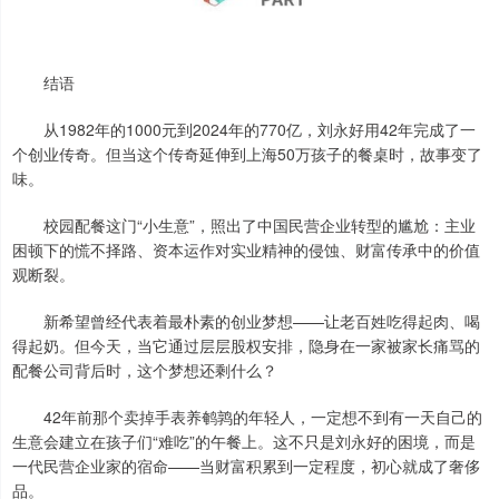
结语
从1982年的1000元到2024年的770亿，刘永好用42年完成了一
个创业传奇。但当这个传奇延伸到上海50万孩子的餐桌时，故事变了
味。
校园配餐这门“小生意”，照出了中国民营企业转型的尴尬：主业
困顿下的慌不择路、资本运作对实业精神的侵蚀、财富传承中的价值
观断裂。
新希望曾经代表着最朴素的创业梦想——让老百姓吃得起肉、喝
得起奶。但今天，当它通过层层股权安排，隐身在一家被家长痛骂的
配餐公司背后时，这个梦想还剩什么？
42年前那个卖掉手表养鹌鹑的年轻人，一定想不到有一天自己的
生意会建立在孩子们“难吃”的午餐上。这不只是刘永好的困境，而是
一代民营企业家的宿命——当财富积累到一定程度，初心就成了奢侈
品。