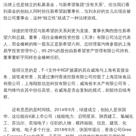
法律上也是独立的私募基金，与新希望集团“没有关系”。但当我们看
到基金的创始人同时担任新希望副董事长，当刘永好的女儿出现在被
投公司董事会，这种“独立性”就成了一种法律游戏。
绿捷的管理层与新希望的关系则更为直接。董事长陶煦曾任新希
望六和总裁、董事，现任金橡树投资控股（天津）有限公司法定代表
人，而金橡树的唯一股东正是新希望六和。总经理葛均锋参股的上海
易亨投资管理中心，95.25%的股份由新希望资产管理有限公司持有。
董事董昕宇同样在金橡树任职。
值得注意的是，F-1文件中KGF披露的其在威海与上海有直接业
务，据笔者所查，其通过澳牱香港控股有限公司控股了上海芸味食品
有限公司，上海颐脍信息科技有限公司，威海裕丰水产有限公司等，
葛均锋均在其中担任高管。在威海是否会复制此模式，则留待后续考
察。
还有意思的是时间线。2014年9月，绿捷成立，创始人是张国
华。这位能在6家上市公司（核能电力、启明星辰、陕西建工、氯碱化
工、苏泊尔、奕瑞电子）任职的人物，横跨核能、信息、建筑、化
工、家电、电子多个行业。2018年9月，张国华退出，香港公司Gree