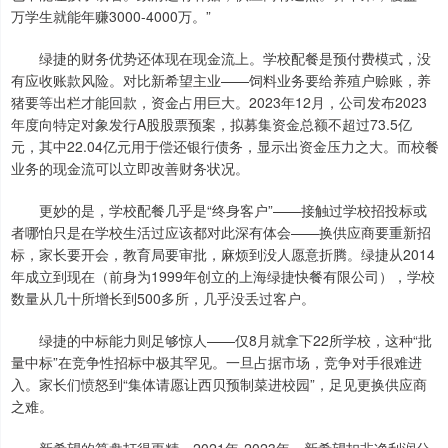
万学生就能年赚3000-4000万。”
绿捷的财务优势还体现在现金流上。学校配餐是预付费模式，没
有应收账款风险。对比新希望主业——饲料业务要给养殖户赊账，养
猪要等出栏才能回款，资金占用巨大。2023年12月，公司发布2023
年度向特定对象发行A股股票预案，拟募集资金总额不超过73.5亿
元，其中22.04亿元用于偿还银行债务，显示出资金压力之大。而校餐
业务的现金流可以立即改善财务状况。
更妙的是，学校配餐几乎是“终身客户”——接触过学校招投标或
者哪怕只是在学校生活过应该都对此深有体会——换供应商要重新招
标，家长要开会，教育局要审批，麻烦到没人愿意折腾。绿捷从2014
年成立到现在（前身为1999年创立的上海绿捷快餐有限公司），学校
数量从几十所增长到500多所，几乎没丢过客户。
绿捷的中标能力则足够惊人——仅8月就拿下22所学校，这种“批
量中标”在竞争性招标中极其罕见。一旦占据市场，竞争对手很难进
入。家长们愤怒到“集体请愿让西贝预制菜进校园”，足见更换供应商
之难。
新希望的算盘打得更精。2021年-2023年，新希望扣非净利润分