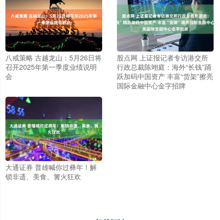
八戒策略 古越龙山：5月26日将
股点网 上证报记者专访港交所
召开2025年第一季度业绩说明
行政总裁陈翊庭：海外“长钱”踊
会
跃加码中国资产 丰富“货架”擦亮
国际金融中心金字招牌
大通证券 普雄喊你过彝年！解
锁非遗、美食、篝火狂欢