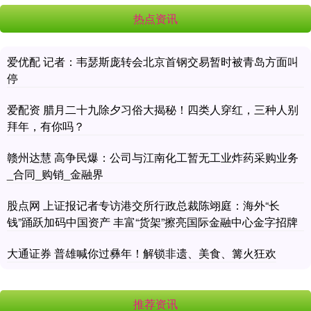
热点资讯
爱优配 记者：韦瑟斯庞转会北京首钢交易暂时被青岛方面叫
停
爱配资 腊月二十九除夕习俗大揭秘！四类人穿红，三种人别
拜年，有你吗？
赣州达慧 高争民爆：公司与江南化工暂无工业炸药采购业务
_合同_购销_金融界
股点网 上证报记者专访港交所行政总裁陈翊庭：海外“长
钱”踊跃加码中国资产 丰富“货架”擦亮国际金融中心金字招牌
大通证券 普雄喊你过彝年！解锁非遗、美食、篝火狂欢
推荐资讯