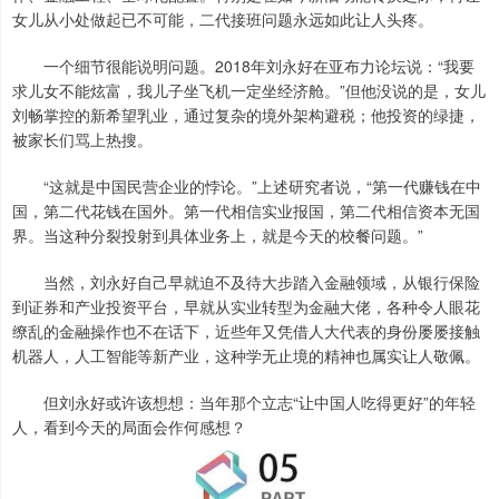
女儿从小处做起已不可能，二代接班问题永远如此让人头疼。
一个细节很能说明问题。2018年刘永好在亚布力论坛说：“我要
求儿女不能炫富，我儿子坐飞机一定坐经济舱。”但他没说的是，女儿
刘畅掌控的新希望乳业，通过复杂的境外架构避税；他投资的绿捷，
被家长们骂上热搜。
“这就是中国民营企业的悖论。”上述研究者说，“第一代赚钱在中
国，第二代花钱在国外。第一代相信实业报国，第二代相信资本无国
界。当这种分裂投射到具体业务上，就是今天的校餐问题。”
当然，刘永好自己早就迫不及待大步踏入金融领域，从银行保险
到证券和产业投资平台，早就从实业转型为金融大佬，各种令人眼花
缭乱的金融操作也不在话下，近些年又凭借人大代表的身份屡屡接触
机器人，人工智能等新产业，这种学无止境的精神也属实让人敬佩。
但刘永好或许该想想：当年那个立志“让中国人吃得更好”的年轻
人，看到今天的局面会作何感想？