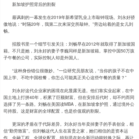
新加坡护照背后的割裂
最讽刺的一幕发生在2019年新希望乳业上市敲钟现场。刘永好骄
傲地说：“时隔20年，我第二次来深交所敲钟。”旁边站着的是女儿刘
畅。
招股书里一个细节引发关注：刘畅早在2012年就取得了新加坡国
籍。不只是她，刘永好的妻子李巍同样是新加坡籍。掌控中国50万孩
子午餐的公司，实际控制人却是外国人。
“这种身份错位很微妙。”一位研究员朋友说，“当你的孩子不在中
国上学、不吃中国校餐，你怎么可能真正关心这些午餐的质量？”
刘永好这代企业家的困境在此显露无遗。他们靠实业起家，在中
国土地上打拼40年，积累了巨额财富。但在安排后代时，却不约而同
选择了另一条路。刘畅在美国读MBA，在新加坡拿护照，通过境外公
司持股。这是财富的全球配置，也是价值观的割裂。
更深的矛盾在于代际差异。刘永好当年卖掉妻子的手表创业，相
信“勤劳致富”。但刘畅这代人生在富贵之家，她们相信的是资本运
作、金融工程、全球化配置。特别是在如今新旧动能转换之际，再让