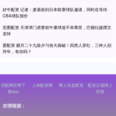
好牛配资 记者：麦基收到日本联赛球队邀请，同时在等待
CBA球队报价
宏图配资 天津津门虎赛前中暑球迷不幸离世，巴顿社媒撰文
哀悼
爱配资 腊月二十九除夕习俗大揭秘！四类人穿红，三种人别
拜年，有你吗？
优配网官网下
上海配资网
网上实盘配资
配资正规网上
载app
炒股
友情链接：