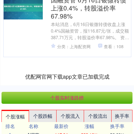
上涨0.4%，转股溢价率
67.98%
本站消息，6月16日银微转债收盘上涨
0.4%国融资管，报116.87元/张，成交额
387.71万元，转股溢价率67.98%。 资料
显示，银微转债信用级别为“A+....
分类：上海配资网
查看：108
优配网官网下载app文章已加载完成
个股实时涨跌榜
个股跌幅
个股流入
个股流出
换手率
个股涨幅
排名
名称
最新价
涨幅
换手率