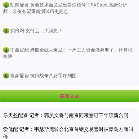
​凯耀配资 黄金技术面又发出看涨信号！FXStreet高级分析
2
师：金价有望重新测试历史高点
​实倍网 支付宝，大消息！
3
​中鑫优配 港股全线大爆发！一周主力资金撤离电子、计算机
4
板块
​富豪配资 抗日战争八路军序列图
5
最新文章
乐天盈配资 记者：郭昊文将与南京同曦签订三年顶薪合同
爱优配 记者：韦瑟斯庞转会北京首钢交易暂时被青岛方面叫
停