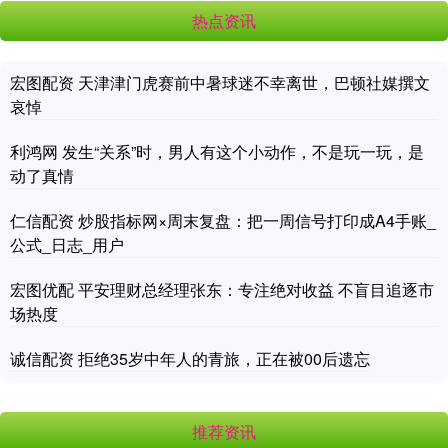
热点资讯
宏图配资 天津津门虎赛前中暑球迷不幸离世，巴顿社媒撰文
哀悼
利鸿网 发生“关系”时，男人有这个小动作，不是玩一玩，是
动了真情
仁信配资 炒股指标网×周末复盘：把一周信号打印成A4手账_
公式_日志_用户
宏图优配 平安理财总经理张东：专注绝对收益 不盲目追逐市
场热度
诚信配资 拒绝35岁中年人的青旅，正在被00后遗忘
推荐资讯