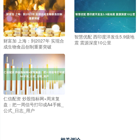
智慧优配 西印度洋发生5.9级地
财富加 上海：到2027年 实现合
震 震源深度10公里
成生物食品创制重要突破
仁信配资 炒股指标网×周末复
盘：把一周信号打印成A4手账_
公式_日志_用户
相关评论