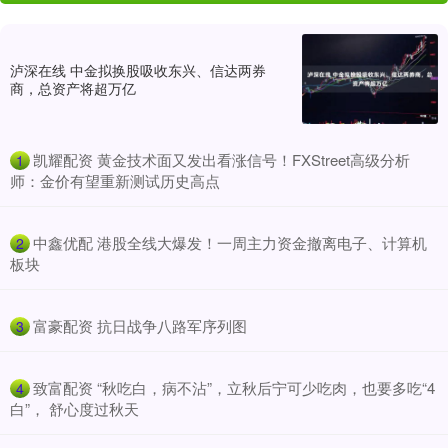
泸深在线 中金拟换股吸收东兴、信达两券
商，总资产将超万亿
​凯耀配资 黄金技术面又发出看涨信号！FXStreet高级分析
1
师：金价有望重新测试历史高点
​中鑫优配 港股全线大爆发！一周主力资金撤离电子、计算机
2
板块
​富豪配资 抗日战争八路军序列图
3
​致富配资 “秋吃白，病不沾”，立秋后宁可少吃肉，也要多吃“4
4
白”， 舒心度过秋天