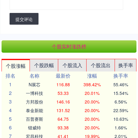
提交评论
个股实时涨跌榜
个股跌幅
个股流入
个股流出
换手率
个股涨幅
排名
名称
最新价
涨幅
换手率
1
N展芯
116.88
398.42%
55.46%
2
一博科技
53.33
20.01%
15.54%
3
方邦股份
146.16
20.00%
6.56%
4
泰金新能
131.52
20.00%
22.59%
5
百普赛斯
64.75
20.00%
10.63%
6
锴威特
93.38
20.00%
1.66%
7
宏昌科技
41.41
19.99%
2.01%