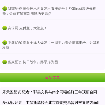
​凯耀配资 黄金技术面又发出看涨信号！FXStreet高级分析
2
师：金价有望重新测试历史高点
​实倍网 支付宝，大消息！
3
​中鑫优配 港股全线大爆发！一周主力资金撤离电子、计算机
4
板块
​富豪配资 抗日战争八路军序列图
5
最新文章
乐天盈配资 记者：郭昊文将与南京同曦签订三年顶薪合同
爱优配 记者：韦瑟斯庞转会北京首钢交易暂时被青岛方面叫