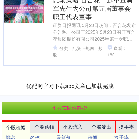
军先生为公司第五届董事会
职工代表董事
证券日报网讯 5月20日晚间，百合花发布
公告称，公司于2025年5月20日召开百合
花集团股份有限公司2025年第一次职工
代表大会，经公司职工代表大会会议民
分类：配资正规网上炒
查看：
主选举....
股
180
优配网官网下载app文章已加载完成
个股实时涨跌榜
个股跌幅
个股流入
个股流出
换手率
个股涨幅
排名
名称
最新价
涨幅
换手率