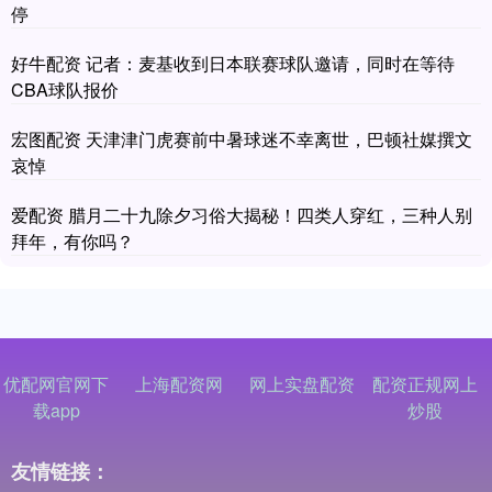
停
好牛配资 记者：麦基收到日本联赛球队邀请，同时在等待
CBA球队报价
宏图配资 天津津门虎赛前中暑球迷不幸离世，巴顿社媒撰文
哀悼
爱配资 腊月二十九除夕习俗大揭秘！四类人穿红，三种人别
拜年，有你吗？
优配网官网下
上海配资网
网上实盘配资
配资正规网上
载app
炒股
友情链接：