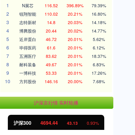
1
N展芯
116.52
396.89%
79.39%
2
锐翔智能
110.02
20.21%
16.80%
3
志特新材
14.8
20.03%
14.18%
4
博腾股份
20.44
20.02%
14.77%
5
近岸蛋白
46.72
20.01%
5.62%
6
毕得医药
61.6
20.01%
6.12%
7
五洲医疗
83.62
20.01%
18.37%
8
耐科装备
49.67
20.01%
6.83%
9
一博科技
53.33
20.01%
17.26%
10
方邦股份
146.16
20.00%
7.68%
沪深京行情 实时轮播
沪深300
4694.44
北
43.13
0.93%