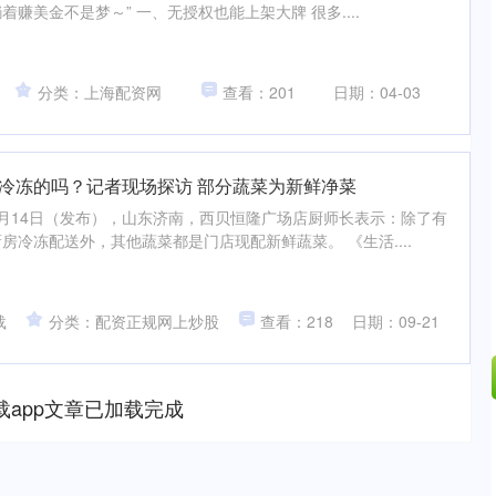
赚美金不是梦～” 一、无授权也能上架大牌 很多....
分类：上海配资网
查看：201
日期：04-03
是冷冻的吗？记者现场探访 部分蔬菜为新鲜净菜
月14日（发布），山东济南，西贝恒隆广场店厨师长表示：除了有
房冷冻配送外，其他蔬菜都是门店现配新鲜蔬菜。 《生活....
载
分类：配资正规网上炒股
查看：218
日期：09-21
载app文章已加载完成
深证成指
14311.01
02%
200.89
1.42%