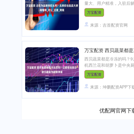
量大、用户精准，入驻后躺着
万宝配资
来源：吉首配资官网
万宝配资 西贝蔬菜都
西贝蔬菜都是冷冻的吗？9
机西兰花和胡萝卜是中央厨
万宝配资
来源：坤鹏配资APP下
优配网官网下
上证指数
3940.04
.40
2.13%
39.68
1.