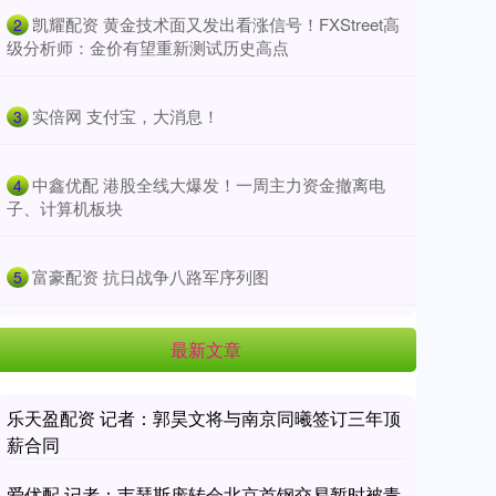
​凯耀配资 黄金技术面又发出看涨信号！FXStreet高
2
级分析师：金价有望重新测试历史高点
​实倍网 支付宝，大消息！
3
​中鑫优配 港股全线大爆发！一周主力资金撤离电
4
子、计算机板块
​富豪配资 抗日战争八路军序列图
5
最新文章
乐天盈配资 记者：郭昊文将与南京同曦签订三年顶
薪合同
爱优配 记者：韦瑟斯庞转会北京首钢交易暂时被青