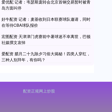
爱优配 记者：韦瑟斯庞转会北京首钢交易暂时被青
岛方面叫停
好牛配资 记者：麦基收到日本联赛球队邀请，同时
在等待CBA球队报价
宏图配资 天津津门虎赛前中暑球迷不幸离世，巴顿
社媒撰文哀悼
爱配资 腊月二十九除夕习俗大揭秘！四类人穿红，
三种人别拜年，有你吗？
配资正规网上炒股