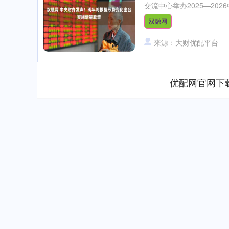
交流中心举办2025—202
双融网
来源：大财优配平台
优配网官网下
指数
3940.04
深证成指
14
39.68
1.02%