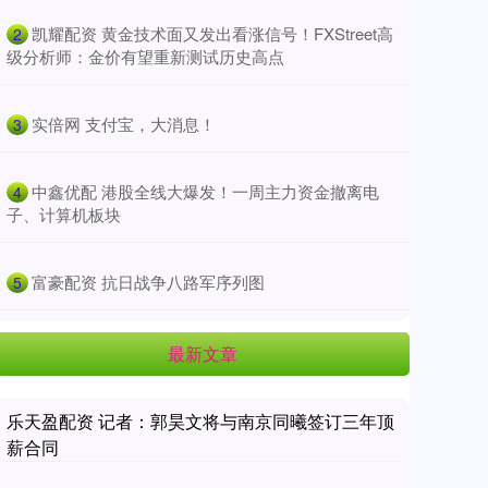
​凯耀配资 黄金技术面又发出看涨信号！FXStreet高
2
级分析师：金价有望重新测试历史高点
​实倍网 支付宝，大消息！
3
​中鑫优配 港股全线大爆发！一周主力资金撤离电
4
子、计算机板块
​富豪配资 抗日战争八路军序列图
5
最新文章
乐天盈配资 记者：郭昊文将与南京同曦签订三年顶
薪合同