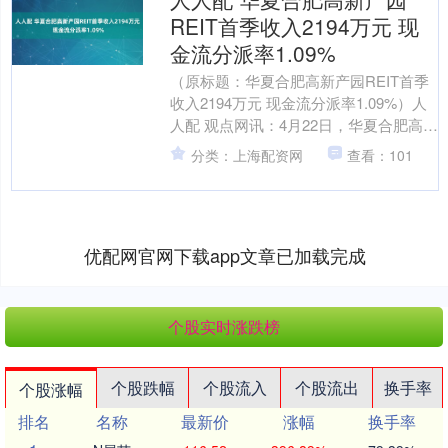
REIT首季收入2194万元 现
金流分派率1.09%
（原标题：华夏合肥高新产园REIT首季
收入2194万元 现金流分派率1.09%）人
人配 观点网讯：4月22日，华夏合肥高新
REIT发布2025年第1季度报告。 ....
分类：上海配资网
查看：101
优配网官网下载app文章已加载完成
个股实时涨跌榜
个股跌幅
个股流入
个股流出
换手率
个股涨幅
排名
名称
最新价
涨幅
换手率