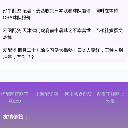
好牛配资 记者：麦基收到日本联赛球队邀请，同时在等待
CBA球队报价
宏图配资 天津津门虎赛前中暑球迷不幸离世，巴顿社媒撰文
哀悼
爱配资 腊月二十九除夕习俗大揭秘！四类人穿红，三种人别
拜年，有你吗？
优配网官网下
上海配资网
网上实盘配资
配资正规网上
载app
炒股
友情链接：