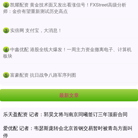
​凯耀配资 黄金技术面又发出看涨信号！FXStreet高级分析
2
师：金价有望重新测试历史高点
​实倍网 支付宝，大消息！
3
​中鑫优配 港股全线大爆发！一周主力资金撤离电子、计算机
4
板块
​富豪配资 抗日战争八路军序列图
5
最新文章
乐天盈配资 记者：郭昊文将与南京同曦签订三年顶薪合同
爱优配 记者：韦瑟斯庞转会北京首钢交易暂时被青岛方面叫
停