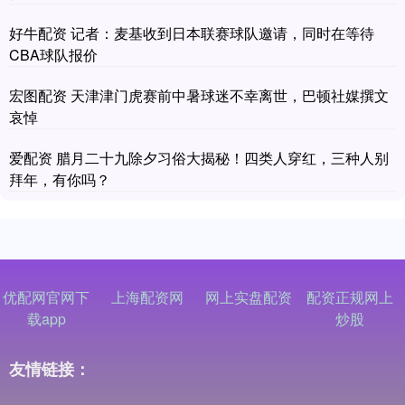
好牛配资 记者：麦基收到日本联赛球队邀请，同时在等待
CBA球队报价
宏图配资 天津津门虎赛前中暑球迷不幸离世，巴顿社媒撰文
哀悼
爱配资 腊月二十九除夕习俗大揭秘！四类人穿红，三种人别
拜年，有你吗？
优配网官网下
上海配资网
网上实盘配资
配资正规网上
载app
炒股
友情链接：