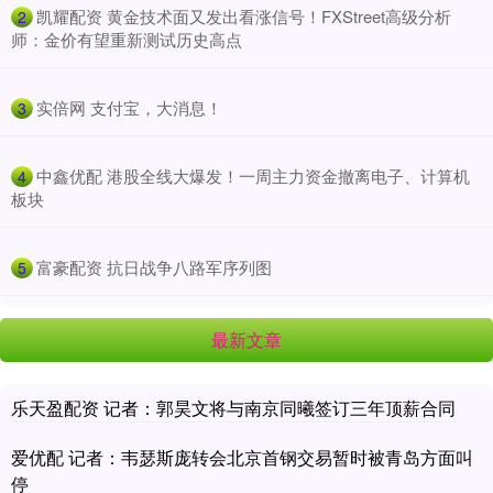
​凯耀配资 黄金技术面又发出看涨信号！FXStreet高级分析
2
师：金价有望重新测试历史高点
​实倍网 支付宝，大消息！
3
​中鑫优配 港股全线大爆发！一周主力资金撤离电子、计算机
4
板块
​富豪配资 抗日战争八路军序列图
5
最新文章
乐天盈配资 记者：郭昊文将与南京同曦签订三年顶薪合同
爱优配 记者：韦瑟斯庞转会北京首钢交易暂时被青岛方面叫
停