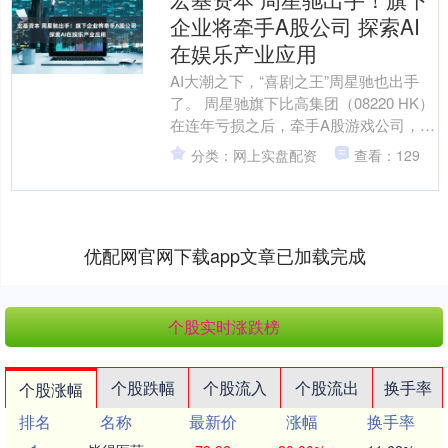
企业将牵手A股公司 探索AI
在娱乐产业应用
AI大潮之下，“喜剧之王”周星驰也出手
了。 周星驰旗下比高集团（08220 HK）
在连年亏损之后，牵手A股游戏公司，双
方将成立合营公司，探索人工智能在游
分类：网上实盘配资
查看：129
戏、影视....
优配网官网下载app文章已加载完成
个股实时涨跌榜
个股跌幅
个股流入
个股流出
换手率
个股涨幅
排名
名称
最新价
涨幅
换手率