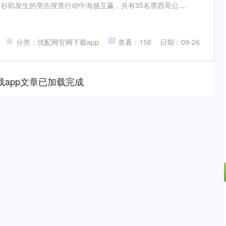
矶发生的突击搜查行动中海越互赢，共有35名墨西哥公....
分类：优配网官网下载app
查看：156
日期：09-26
载app文章已加载完成
沪深300
4694.44
.42%
43.13
0.93%