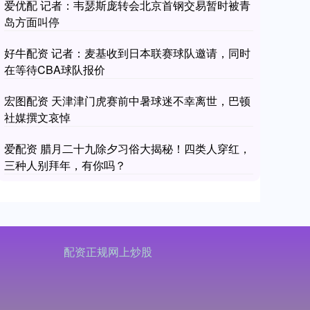
爱优配 记者：韦瑟斯庞转会北京首钢交易暂时被青
岛方面叫停
好牛配资 记者：麦基收到日本联赛球队邀请，同时
在等待CBA球队报价
宏图配资 天津津门虎赛前中暑球迷不幸离世，巴顿
社媒撰文哀悼
爱配资 腊月二十九除夕习俗大揭秘！四类人穿红，
三种人别拜年，有你吗？
配资正规网上炒股