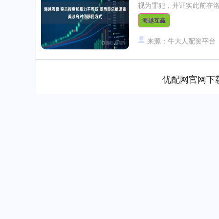
视为罪犯，并证实此前在洛杉
海越互赢
来源：牛大人配资平台
优配网官网下
深证成指
14311.01
.68
1.02%
200.89
1