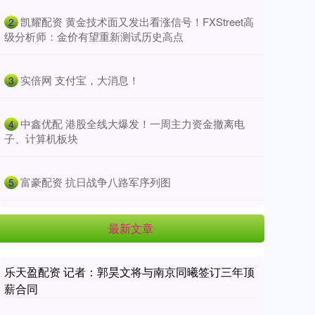
​凯耀配资 黄金技术面又发出看涨信号！FXStreet高
2
级分析师：金价有望重新测试历史高点
​实倍网 支付宝，大消息！
3
​中鑫优配 港股全线大爆发！一周主力资金撤离电
4
子、计算机板块
​富豪配资 抗日战争八路军序列图
5
最新文章
乐天盈配资 记者：郭昊文将与南京同曦签订三年顶
薪合同