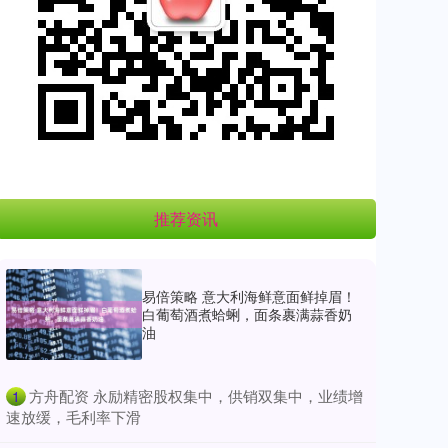
推荐资讯
易倍策略 意大利海鲜意面鲜掉眉！
白葡萄酒煮蛤蜊，面条裹满蒜香奶
油
​方舟配资 永励精密股权集中，供销双集中，业绩增
1
速放缓，毛利率下滑