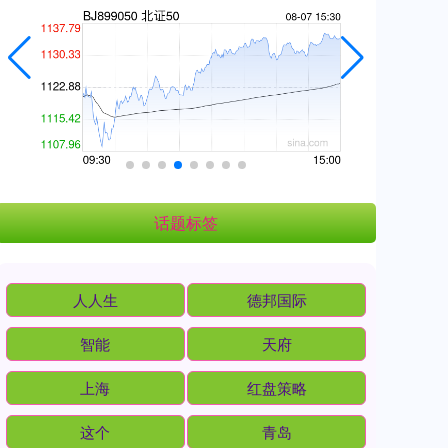
话题标签
人人生
德邦国际
智能
天府
上海
红盘策略
这个
青岛