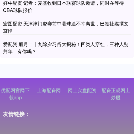
好牛配资 记者：麦基收到日本联赛球队邀请，同时在等待
CBA球队报价
宏图配资 天津津门虎赛前中暑球迷不幸离世，巴顿社媒撰文
哀悼
爱配资 腊月二十九除夕习俗大揭秘！四类人穿红，三种人别
拜年，有你吗？
优配网官网下
上海配资网
网上实盘配资
配资正规网上
载app
炒股
友情链接：