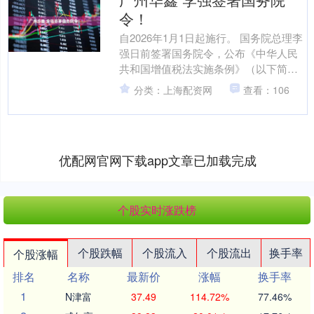
令！
自2026年1月1日起施行。 国务院总理李
强日前签署国务院令，公布《中华人民
共和国增值税法实施条例》（以下简称
《条例》），自2026年1月1日起施行。
分类：上海配资网
查看：106
《条例》旨....
优配网官网下载app文章已加载完成
个股实时涨跌榜
个股跌幅
个股流入
个股流出
换手率
个股涨幅
排名
名称
最新价
涨幅
换手率
1
N津富
37.49
114.72%
77.46%