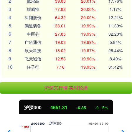
2
威尔高
39.83
20.01%
17.76%
3
锴威特
77.82
20.00%
1.17%
4
科翔股份
64.32
20.00%
12.21%
5
蜀道装备
33.61
19.99%
11.69%
6
中巨芯
27.85
19.99%
32.20%
7
广哈通信
19.03
19.99%
5.84%
8
欣天科技
18.02
19.97%
28.44%
9
飞天诚信
12.56
19.96%
8.49%
10
任子行
7.16
19.93%
31.42%
沪深京行情 实时轮播
.31
北证50
1122
-6.85
-0.15%