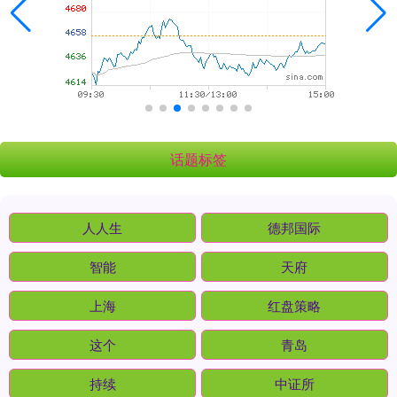
话题标签
人人生
德邦国际
智能
天府
上海
红盘策略
这个
青岛
持续
中证所