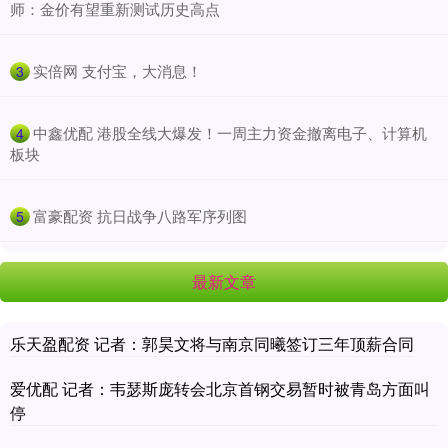
师：金价有望重新测试历史高点
​实倍网 支付宝，大消息！
3
​中鑫优配 港股全线大爆发！一周主力资金撤离电子、计算机
4
板块
​富豪配资 抗日战争八路军序列图
5
最新文章
乐天盈配资 记者：郭昊文将与南京同曦签订三年顶薪合同
爱优配 记者：韦瑟斯庞转会北京首钢交易暂时被青岛方面叫
停