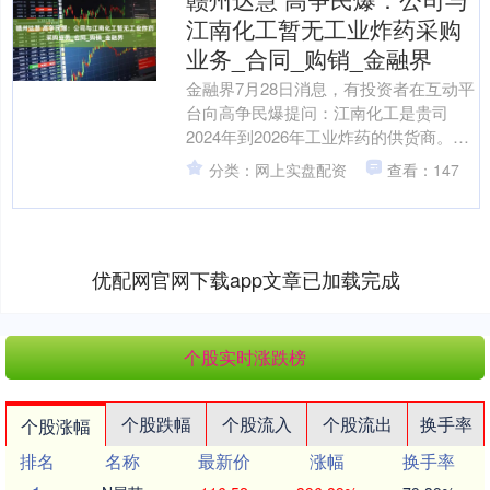
江南化工暂无工业炸药采购
业务_合同_购销_金融界
金融界7月28日消息，有投资者在互动平
台向高争民爆提问：江南化工是贵司
2024年到2026年工业炸药的供货商。双
方于2024年4月1日在拉萨签署购销合
分类：网上实盘配资
查看：147
同，合同有....
优配网官网下载app文章已加载完成
个股实时涨跌榜
个股跌幅
个股流入
个股流出
换手率
个股涨幅
排名
名称
最新价
涨幅
换手率