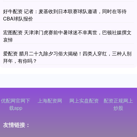
好牛配资 记者：麦基收到日本联赛球队邀请，同时在等待
CBA球队报价
宏图配资 天津津门虎赛前中暑球迷不幸离世，巴顿社媒撰文
哀悼
爱配资 腊月二十九除夕习俗大揭秘！四类人穿红，三种人别
拜年，有你吗？
优配网官网下
上海配资网
网上实盘配资
配资正规网上
载app
炒股
友情链接：