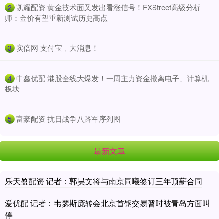
​凯耀配资 黄金技术面又发出看涨信号！FXStreet高级分析
2
师：金价有望重新测试历史高点
​实倍网 支付宝，大消息！
3
​中鑫优配 港股全线大爆发！一周主力资金撤离电子、计算机
4
板块
​富豪配资 抗日战争八路军序列图
5
最新文章
乐天盈配资 记者：郭昊文将与南京同曦签订三年顶薪合同
爱优配 记者：韦瑟斯庞转会北京首钢交易暂时被青岛方面叫
停