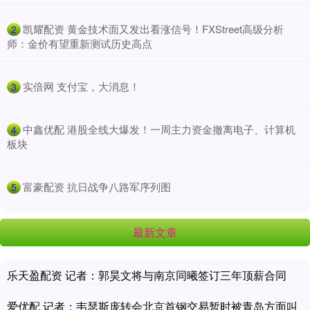
​凯耀配资 黄金技术面又发出看涨信号！FXStreet高级分析
2
师：金价有望重新测试历史高点
​实倍网 支付宝，大消息！
3
​中鑫优配 港股全线大爆发！一周主力资金撤离电子、计算机
4
板块
​富豪配资 抗日战争八路军序列图
5
最新文章
乐天盈配资 记者：郭昊文将与南京同曦签订三年顶薪合同
爱优配 记者：韦瑟斯庞转会北京首钢交易暂时被青岛方面叫