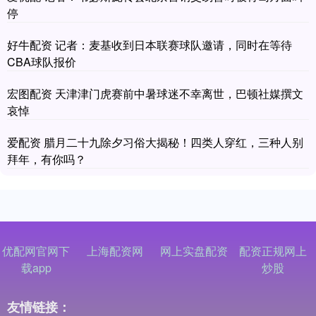
停
好牛配资 记者：麦基收到日本联赛球队邀请，同时在等待
CBA球队报价
宏图配资 天津津门虎赛前中暑球迷不幸离世，巴顿社媒撰文
哀悼
爱配资 腊月二十九除夕习俗大揭秘！四类人穿红，三种人别
拜年，有你吗？
优配网官网下
上海配资网
网上实盘配资
配资正规网上
载app
炒股
友情链接：