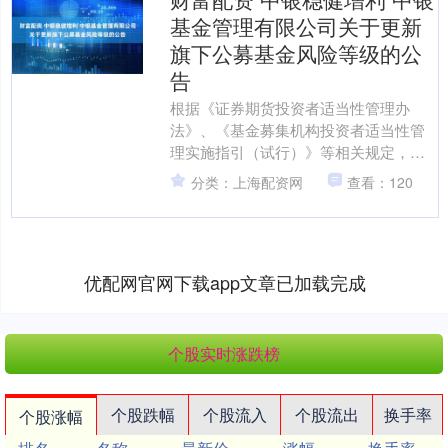
基金管理有限公司关于更新
旗下公募基金风险等级的公
告
根据《证券期货投资者适当性管理办
法》、《基金募集机构投资者适当性管
理实施指引（试行）》等相关规定，中
银基金管理有限公司（以下简称“本公
分类：上海配资网
查看：120
司”）对旗下公募基金产品风....
优配网官网下载app文章已加载完成
个股实时涨跌榜
个股跌幅
个股流入
个股流出
换手率
个股涨幅