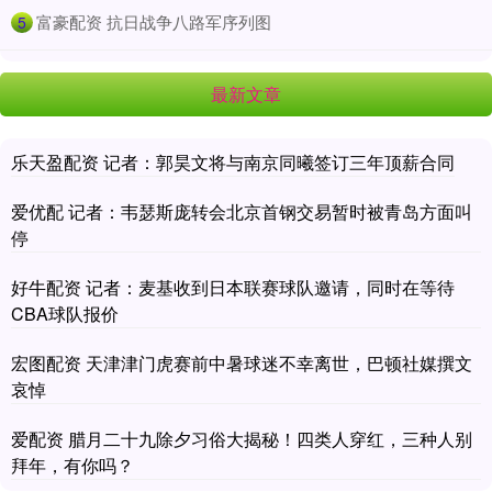
​富豪配资 抗日战争八路军序列图
5
最新文章
乐天盈配资 记者：郭昊文将与南京同曦签订三年顶薪合同
爱优配 记者：韦瑟斯庞转会北京首钢交易暂时被青岛方面叫
停
好牛配资 记者：麦基收到日本联赛球队邀请，同时在等待
CBA球队报价
宏图配资 天津津门虎赛前中暑球迷不幸离世，巴顿社媒撰文
哀悼
爱配资 腊月二十九除夕习俗大揭秘！四类人穿红，三种人别
拜年，有你吗？