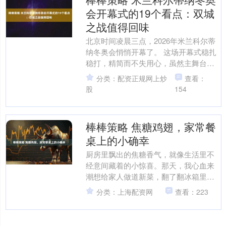
会开幕式的19个看点：双城
之战值得回味
北京时间凌晨三点，2026年米兰科尔蒂
纳冬奥会悄悄开幕了。 这场开幕式稳扎
稳打，精简而不失用心，虽然主舞台很
小，但细节非常到位，而且延续了巴黎
分类：配资正规网上炒
查看：
夏季奥运会开幕式的....
股
154
棒棒策略 焦糖鸡翅，家常餐
桌上的小确幸
厨房里飘出的焦糖香气，就像生活里不
经意间藏着的小惊喜。那天，我心血来
潮想给家人做道新菜，翻了翻冰箱里的
存货，看到几个鸡翅，突然想起之前刷
分类：上海配资网
查看：223
到一道焦糖鸡翅的食谱——....