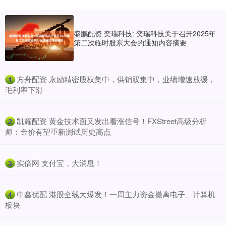
盛鹏配资 奕瑞科技: 奕瑞科技关于召开2025年
第二次临时股东大会的通知内容摘要
​方舟配资 永励精密股权集中，供销双集中，业绩增速放缓，
1
毛利率下滑
​凯耀配资 黄金技术面又发出看涨信号！FXStreet高级分析
2
师：金价有望重新测试历史高点
​实倍网 支付宝，大消息！
3
​中鑫优配 港股全线大爆发！一周主力资金撤离电子、计算机
4
板块