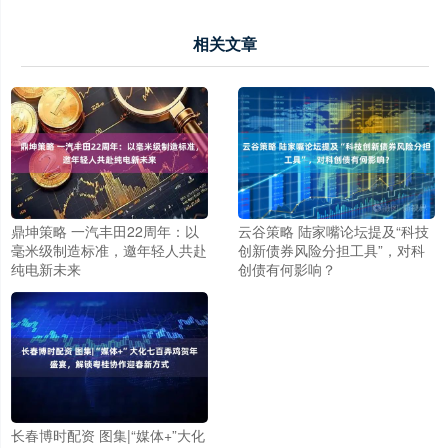
相关文章
鼎坤策略 一汽丰田22周年：以
云谷策略 陆家嘴论坛提及“科技
毫米级制造标准，邀年轻人共赴
创新债券风险分担工具”，对科
纯电新未来
创债有何影响？
长春博时配资 图集|“媒体+”大化