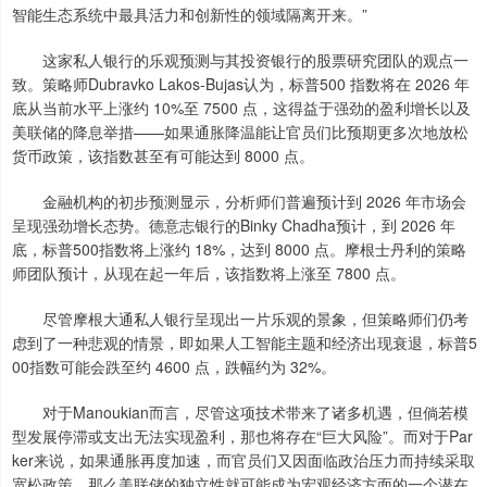
智能生态系统中最具活力和创新性的领域隔离开来。”
这家私人银行的乐观预测与其投资银行的股票研究团队的观点一
致。策略师Dubravko Lakos-Bujas认为，标普500 指数将在 2026 年
底从当前水平上涨约 10%至 7500 点，这得益于强劲的盈利增长以及
美联储的降息举措——如果通胀降温能让官员们比预期更多次地放松
货币政策，该指数甚至有可能达到 8000 点。
金融机构的初步预测显示，分析师们普遍预计到 2026 年市场会
呈现强劲增长态势。德意志银行的Binky Chadha预计，到 2026 年
底，标普500指数将上涨约 18%，达到 8000 点。摩根士丹利的策略
师团队预计，从现在起一年后，该指数将上涨至 7800 点。
尽管摩根大通私人银行呈现出一片乐观的景象，但策略师们仍考
虑到了一种悲观的情景，即如果人工智能主题和经济出现衰退，标普5
00指数可能会跌至约 4600 点，跌幅约为 32%。
对于Manoukian而言，尽管这项技术带来了诸多机遇，但倘若模
型发展停滞或支出无法实现盈利，那也将存在“巨大风险”。而对于Par
ker来说，如果通胀再度加速，而官员们又因面临政治压力而持续采取
宽松政策，那么美联储的独立性就可能成为宏观经济方面的一个潜在