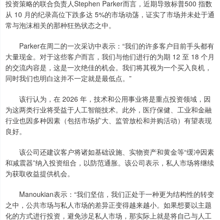
投资策略的联合负责人Stephen Parker而言，近期导致标普500 指数
从 10 月的纪录高位下跌多达 5%的市场动荡，证实了市场并未处于通
常与泡沫相关的那种狂热状态之中。
Parker在周二的一次采访中表示：“我们的许多客户目前手头都有
大量现金。对于这些客户而言，我们与他们进行的为期 12 至 18 个月
的交流内容是，这是一次绝佳的机会。我们将其视为一个买入良机，
同时我们也明白这并不一定就是最低点。”
该行认为，在 2026 年，技术和公用事业将是重点投资领域，因
为这两类行业将受益于人工智能技术。此外，医疗保健、工业和金融
行业也因多种因素（包括市场扩大、监管放松和并购活动）有望表现
良好。
该公司还建议客户将诸如基础设施、实物资产和黄金等“缓冲因素
和减震器”纳入投资组合，以防范通胀。该公司表示，私人市场将继续
为获取收益提供机会。
Manoukian表示：“我们坚信，我们正处于一种更为结构性的转变
之中，公共市场与私人市场的差异正变得越来越小。如果想要以主题
化的方式进行投资，避免涉足私人市场，那实际上就是将自己与人工