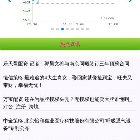
热点资讯
乐天盈配资 记者：郭昊文将与南京同曦签订三年顶薪合同
恒信策略 最难追的4大生肖女，娶回家就像捡到宝，旺夫又
带财，幸福无忧！
万宝配资 还在为品牌授权头秃？无授权也能卖大牌谁懂啊_
对公_注册_跨境
中金策略 北京怡和嘉业医疗科技股份有限公司“呼吸通气设
备”专利公布