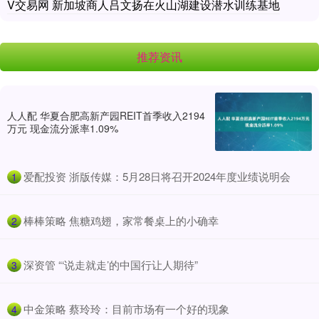
V交易网 新加坡商人吕文扬在火山湖建设潜水训练基地
推荐资讯
人人配 华夏合肥高新产园REIT首季收入2194
万元 现金流分派率1.09%
​爱配投资 浙版传媒：5月28日将召开2024年度业绩说明会
1
​棒棒策略 焦糖鸡翅，家常餐桌上的小确幸
2
​深资管 “‘说走就走’的中国行让人期待”
3
​中金策略 蔡玲玲：目前市场有一个好的现象
4