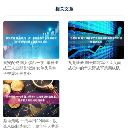
相关文章
秦安配资 国乒惨烈一夜: 单日出
九龙证券 谢云晖将军忆孟良崮
战三人全部首轮游 女单头号种
战役中的华东野战军第四纵队
子被爆冷最意外
鼎坤策略 一汽丰田22周年：以
毫米级制造标准，邀年轻人共赴