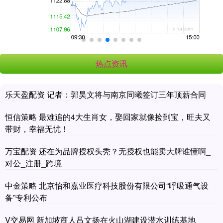
热点资讯
乐天盈配资 记者：郭昊文将与南京同曦签订三年顶薪合同
恒信策略 最难追的4大生肖女，娶回家就像捡到宝，旺夫又
带财，幸福无忧！
万宝配资 还在为品牌授权头秃？无授权也能卖大牌谁懂啊_
对公_注册_跨境
中金策略 北京怡和嘉业医疗科技股份有限公司“呼吸通气设
备”专利公布
V交易网 新加坡商人吕文扬在火山湖建设潜水训练基地