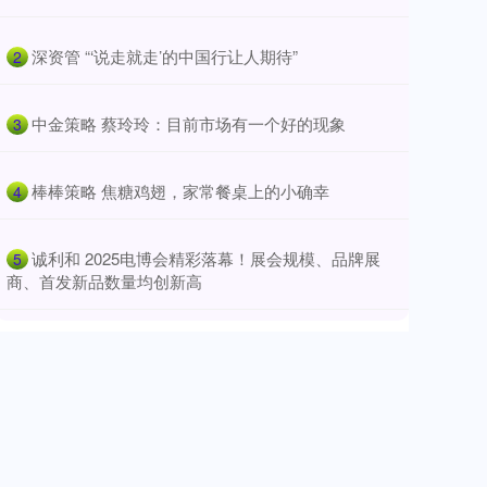
​深资管 “‘说走就走’的中国行让人期待”
2
​中金策略 蔡玲玲：目前市场有一个好的现象
3
​棒棒策略 焦糖鸡翅，家常餐桌上的小确幸
4
​诚利和 2025电博会精彩落幕！展会规模、品牌展
5
商、首发新品数量均创新高