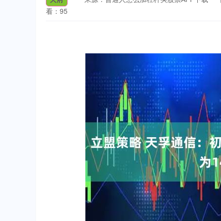
看：95
沪深300
4651.31