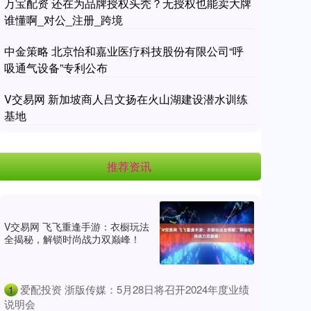
万宝配资 还在为品牌授权头秃？无授权也能卖大牌
谁懂啊_对公_注册_跨境
中金策略 北京怡和嘉业医疗科技股份有限公司“呼
吸通气设备”专利公布
V交易网 新加坡商人吕文扬在火山湖建设潜水训练
基地
推荐资讯
V交易网 飞飞重逢手游：衣橱玩法
全揭秘，解锁时尚战力双巅峰！
​爱配投资 浙版传媒：5月28日将召开2024年度业绩
1
说明会