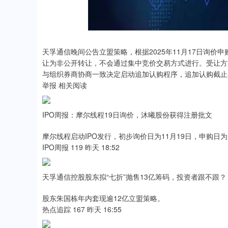
.08
-0.24%
-6.85
-0.
天孚通信晚间公告立盟策略，根据2025年11月17日询价申
让为非公开转让，不会通过集中竞价交易方式进行。受让方
与组织券商协商一致决定启动追加认购程序，追加认购截止时间
举报 相关阅读
IPO周报：摩尔线程19日询价，沐曦股份获得注册批文
摩尔线程启动IPO发行，初步询价日为11月19日，申购日为1
IPO周报 119 昨天 18:52
天孚通信控股股东拟“七折”抛售13亿筹码，投资者跟不跟？
股东朱国栋年内套现逾12亿立盟策略。
热点追踪 167 昨天 16:55