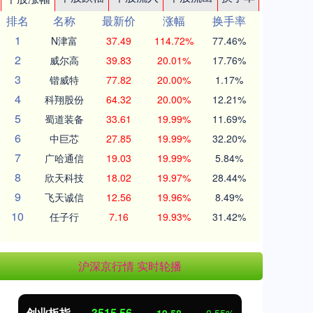
排名
名称
最新价
涨幅
换手率
1
N津富
37.49
114.72%
77.46%
2
威尔高
39.83
20.01%
17.76%
3
锴威特
77.82
20.00%
1.17%
4
科翔股份
64.32
20.00%
12.21%
5
蜀道装备
33.61
19.99%
11.69%
6
中巨芯
27.85
19.99%
32.20%
7
广哈通信
19.03
19.99%
5.84%
8
欣天科技
18.02
19.97%
28.44%
9
飞天诚信
12.56
19.96%
8.49%
10
任子行
7.16
19.93%
31.42%
沪深京行情 实时轮播
创业板指
3515.56
基