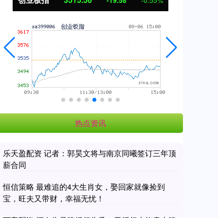
-19.58
-0.55%
热点资讯
乐天盈配资 记者：郭昊文将与南京同曦签订三年顶
薪合同
恒信策略 最难追的4大生肖女，娶回家就像捡到
宝，旺夫又带财，幸福无忧！