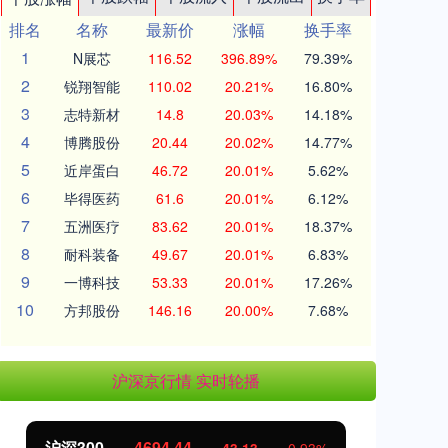
排名
名称
最新价
涨幅
换手率
1
N展芯
116.52
396.89%
79.39%
2
锐翔智能
110.02
20.21%
16.80%
3
志特新材
14.8
20.03%
14.18%
4
博腾股份
20.44
20.02%
14.77%
5
近岸蛋白
46.72
20.01%
5.62%
6
毕得医药
61.6
20.01%
6.12%
7
五洲医疗
83.62
20.01%
18.37%
8
耐科装备
49.67
20.01%
6.83%
9
一博科技
53.33
20.01%
17.26%
10
方邦股份
146.16
20.00%
7.68%
沪深京行情 实时轮播
北证50
1134.24
创