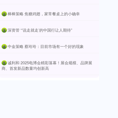
​棒棒策略 焦糖鸡翅，家常餐桌上的小确幸
2
​深资管 “‘说走就走’的中国行让人期待”
3
​中金策略 蔡玲玲：目前市场有一个好的现象
4
​诚利和 2025电博会精彩落幕！展会规模、品牌展
5
商、首发新品数量均创新高