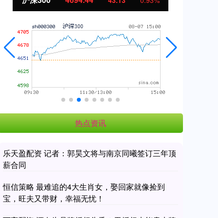
11.37
1.01%
热点资讯
乐天盈配资 记者：郭昊文将与南京同曦签订三年顶
薪合同
恒信策略 最难追的4大生肖女，娶回家就像捡到
宝，旺夫又带财，幸福无忧！