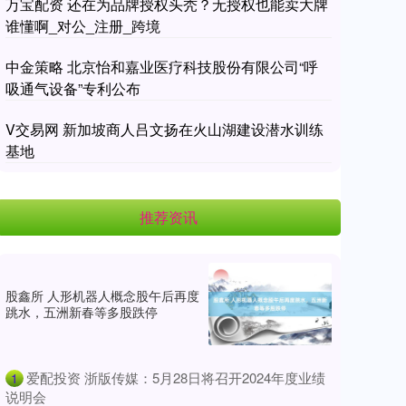
万宝配资 还在为品牌授权头秃？无授权也能卖大牌
谁懂啊_对公_注册_跨境
中金策略 北京怡和嘉业医疗科技股份有限公司“呼
吸通气设备”专利公布
V交易网 新加坡商人吕文扬在火山湖建设潜水训练
基地
推荐资讯
股鑫所 人形机器人概念股午后再度
跳水，五洲新春等多股跌停
​爱配投资 浙版传媒：5月28日将召开2024年度业绩
1
说明会