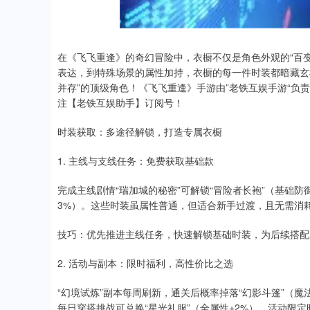
.68
1.02%
200.89
1
在《飞飞重逢》的奇幻冒险中，衣橱不仅是角色外观的“百变
表达，到特殊场景的属性加持，衣橱的每一件时装都暗藏玄
并存”的顶级角色！《飞飞重逢》手游由”老铁互娱手游“
注【老铁互娱助手】订阅号！
时装获取：多途径解锁，打造专属衣橱
1. 主线与支线任务：免费获取基础款
完成主线剧情“瑞加城的秘密”可解锁“冒险者长袍”（基础防御
3%）。这些时装虽属性普通，但适合新手过渡，且无需消
技巧：优先推进主线任务，快速解锁基础时装，为后续搭配
2. 活动与副本：限时福利，高性价比之选
“幻境试炼”副本每周刷新，通关后概率掉落“幻影斗篷”（魔
每日穿搭挑战可兑换“星光礼服”（全属性+2%），活动限