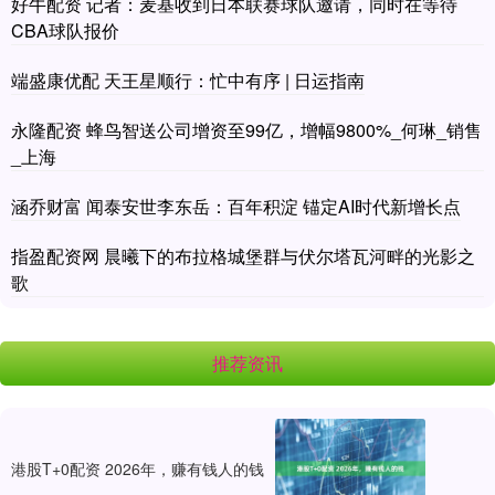
好牛配资 记者：麦基收到日本联赛球队邀请，同时在等待
CBA球队报价
端盛康优配 天王星顺行：忙中有序 | 日运指南
永隆配资 蜂鸟智送公司增资至99亿，增幅9800%_何琳_销售
_上海
涵乔财富 闻泰安世李东岳：百年积淀 锚定AI时代新增长点
指盈配资网 晨曦下的布拉格城堡群与伏尔塔瓦河畔的光影之
歌
推荐资讯
港股T+0配资 2026年，赚有钱人的钱