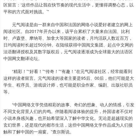
区留言：‘这些作品让我在快节奏的现代生活中，更懂得调整心态，以
平和的方式面对挑战。’”
元气阅读是由一群来自中国和法国的网络小说爱好者建立的网上
阅读社区。自2017年开办以来，该平台累积了大量来自法国、比利
时、卢森堡、摩纳哥、加拿大等国家的读者，月均活跃人数近百万，
日均阅读时长超过50分钟。在陆续获得中国阅文集团、起点中文网的
法语翻译授权及其数字版权后，元气阅读逐渐成为全球最大的法语区
中国网文翻译论坛。
“精彩！”“好看！”“传奇！”“有趣！”在元气阅读社区，经常能看到
这样的读者留言。元气阅读的读者主要是95后、00后，他们可能是大
学生、程序员、游戏设计师，也可能是职业作家、编剧、出版社职员
等。
“中国网络文学凭借精彩的故事、奇幻的想象、动人的情感，引发
不同文化背景人们的共鸣。伴随着阅读体验的提升，外国读者不仅对
小说本身感兴趣，也开始希望深入了解中华文化。无论是超越现实的
玄幻世界，还是现代的都市生活，这些中国网络文学作品成为人们接
触和了解中国的一扇窗。”查尔斯说。