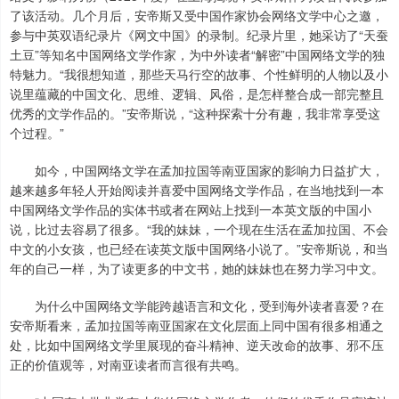
了该活动。几个月后，安帝斯又受中国作家协会网络文学中心之邀，
参与中英双语纪录片《网文中国》的录制。纪录片里，她采访了“天蚕
土豆”等知名中国网络文学作家，为中外读者“解密”中国网络文学的独
特魅力。“我很想知道，那些天马行空的故事、个性鲜明的人物以及小
说里蕴藏的中国文化、思维、逻辑、风俗，是怎样整合成一部完整且
优秀的文学作品的。”安帝斯说，“这种探索十分有趣，我非常享受这
个过程。”
如今，中国网络文学在孟加拉国等南亚国家的影响力日益扩大，
越来越多年轻人开始阅读并喜爱中国网络文学作品，在当地找到一本
中国网络文学作品的实体书或者在网站上找到一本英文版的中国小
说，比过去容易了很多。“我的妹妹，一个现在生活在孟加拉国、不会
中文的小女孩，也已经在读英文版中国网络小说了。”安帝斯说，和当
年的自己一样，为了读更多的中文书，她的妹妹也在努力学习中文。
为什么中国网络文学能跨越语言和文化，受到海外读者喜爱？在
安帝斯看来，孟加拉国等南亚国家在文化层面上同中国有很多相通之
处，比如中国网络文学里展现的奋斗精神、逆天改命的故事、邪不压
正的价值观等，对南亚读者而言很有共鸣。