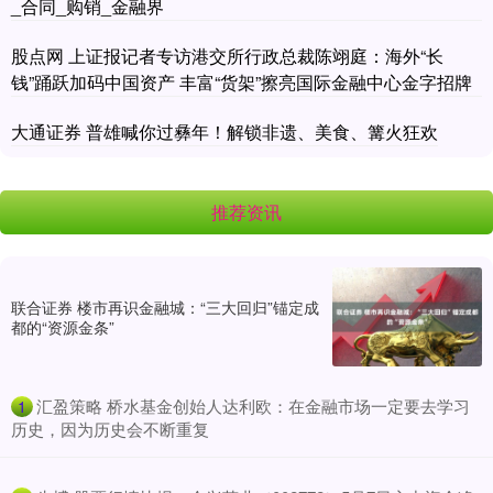
_合同_购销_金融界
股点网 上证报记者专访港交所行政总裁陈翊庭：海外“长
钱”踊跃加码中国资产 丰富“货架”擦亮国际金融中心金字招牌
大通证券 普雄喊你过彝年！解锁非遗、美食、篝火狂欢
推荐资讯
联合证券 楼市再识金融城：“三大回归”锚定成
都的“资源金条”
​汇盈策略 桥水基金创始人达利欧：在金融市场一定要去学习
1
历史，因为历史会不断重复