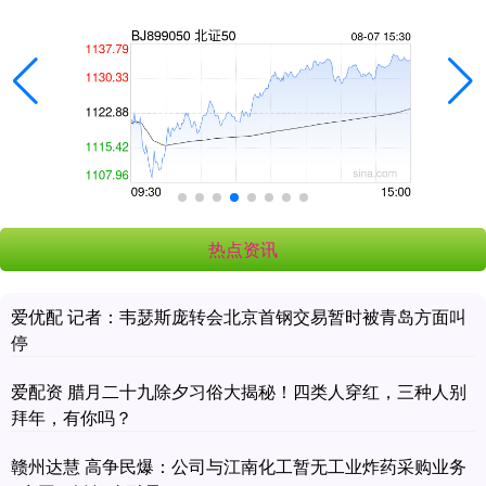
热点资讯
爱优配 记者：韦瑟斯庞转会北京首钢交易暂时被青岛方面叫
停
爱配资 腊月二十九除夕习俗大揭秘！四类人穿红，三种人别
拜年，有你吗？
赣州达慧 高争民爆：公司与江南化工暂无工业炸药采购业务