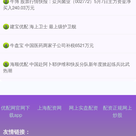
​牛博 股票行情快报：众兴菌业（002772）5月7日主力资金净
2
买入240.03万元
​建宝优配 海上卫士 最上级护卫舰
3
​牛盘宝 中国医药两家子公司补税6521万元
4
​海顺优配 中国赴阿卜耶伊维和快反分队新年度掀起练兵比武
5
热潮
优配网官网下
上海配资网
网上实盘配资
配资正规网上
载app
炒股
友情链接：