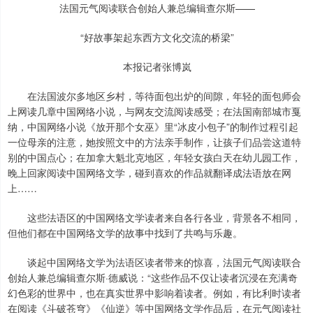
法国元气阅读联合创始人兼总编辑查尔斯——
“好故事架起东西方文化交流的桥梁”
本报记者张博岚
在法国波尔多地区乡村，等待面包出炉的间隙，年轻的面包师会
上网读几章中国网络小说，与网友交流阅读感受；在法国南部城市戛
纳，中国网络小说《放开那个女巫》里“冰皮小包子”的制作过程引起
一位母亲的注意，她按照文中的方法亲手制作，让孩子们品尝这道特
别的中国点心；在加拿大魁北克地区，年轻女孩白天在幼儿园工作，
晚上回家阅读中国网络文学，碰到喜欢的作品就翻译成法语放在网
上……
这些法语区的中国网络文学读者来自各行各业，背景各不相同，
但他们都在中国网络文学的故事中找到了共鸣与乐趣。
谈起中国网络文学为法语区读者带来的惊喜，法国元气阅读联合
创始人兼总编辑查尔斯·德威说：“这些作品不仅让读者沉浸在充满奇
幻色彩的世界中，也在真实世界中影响着读者。例如，有比利时读者
在阅读《斗破苍穹》《仙逆》等中国网络文学作品后，在元气阅读社