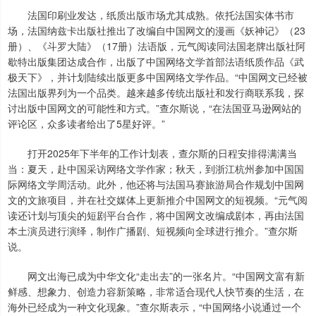
法国印刷业发达，纸质出版市场尤其成熟。依托法国实体书市
场，法国纳兹卡出版社推出了改编自中国网文的漫画《妖神记》（23
册）、《斗罗大陆》（17册）法语版，元气阅读同法国老牌出版社阿
歇特出版集团达成合作，出版了中国网络文学首部法语纸质作品《武
极天下》，并计划陆续出版更多中国网络文学作品。“中国网文已经被
法国出版界列为一个品类。越来越多传统出版社和发行商联系我，探
讨出版中国网文的可能性和方式。”查尔斯说，“在法国亚马逊网站的
评论区，众多读者给出了5星好评。”
打开2025年下半年的工作计划表，查尔斯的日程安排得满满当
当：夏天，赴中国采访网络文学作家；秋天，到浙江杭州参加中国国
际网络文学周活动。此外，他还将与法国马赛旅游局合作规划中国网
文的文旅项目，并在社交媒体上更新推介中国网文的短视频。“元气阅
读还计划与顶尖的短剧平台合作，将中国网文改编成剧本，再由法国
本土演员进行演绎，制作广播剧、短视频向全球进行推介。”查尔斯
说。
网文出海已成为中华文化“走出去”的一张名片。“中国网文富有新
鲜感、想象力、创造力容新策略，非常适合现代人快节奏的生活，在
海外已经成为一种文化现象。”查尔斯表示，“中国网络小说通过一个