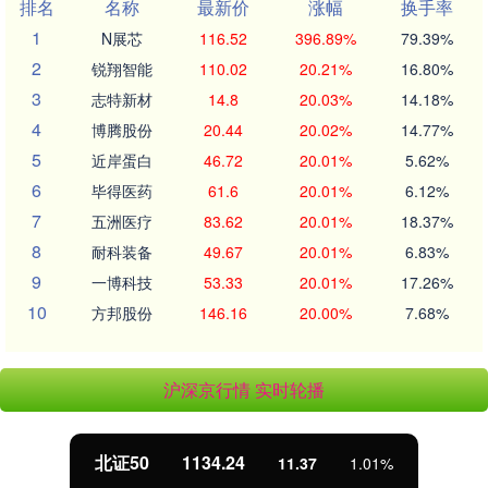
排名
名称
最新价
涨幅
换手率
1
N展芯
116.52
396.89%
79.39%
2
锐翔智能
110.02
20.21%
16.80%
3
志特新材
14.8
20.03%
14.18%
4
博腾股份
20.44
20.02%
14.77%
5
近岸蛋白
46.72
20.01%
5.62%
6
毕得医药
61.6
20.01%
6.12%
7
五洲医疗
83.62
20.01%
18.37%
8
耐科装备
49.67
20.01%
6.83%
9
一博科技
53.33
20.01%
17.26%
10
方邦股份
146.16
20.00%
7.68%
沪深京行情 实时轮播
北证50
1134.24
11.37
1.01%