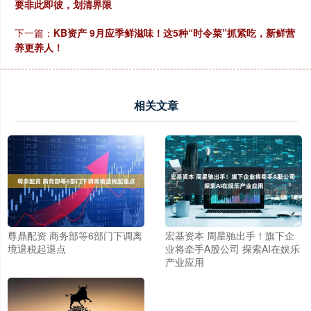
要非此即彼，划清界限
下一篇：
KB资产 9月应季鲜滋味！这5种“时令菜”抓紧吃，新鲜营
养更养人！
相关文章
尊鼎配资 商务部等6部门下调离
宏基资本 周星驰出手！旗下企
境退税起退点
业将牵手A股公司 探索AI在娱乐
产业应用