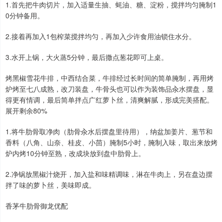
1.首先把牛肉切片，加入适量生抽、蚝油、糖、淀粉，搅拌均匀腌制1
0分钟备用。
2.接着再加入1包榨菜搅拌均匀，再加入少许食用油锁住水分。
3.水开上锅，大火蒸5分钟，最后撒点葱花即可上桌。
烤黑椒雪花牛排，中西结合菜，牛排经过长时间的简单腌制，再用烤
炉烤至七八成熟，改刀装盘，牛骨头也可以作为装饰品汆水摆盘，显
得更有情调，最后简单拌点广红萝卜丝，清爽解腻，形成完美搭配。
展开剩余80%
1.将牛肋骨取净肉（肋骨汆水后摆盘里待用），纳盆加姜片、葱节和
香料（八角、山奈、桂皮、小茴）腌制5小时，腌制入味，取出来放烤
炉内烤10分钟至熟，改成块放到盘中肋骨上。
2.净锅放黑椒汁烧开，加入盐和味精调味，淋在牛肉上，另在盘边摆
拌了味的萝卜丝，美味即成。
香茅牛肋骨御龙优配