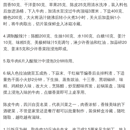
茴香50克、干洋姜50克、草果25克、陈皮25克用清水洗净，装入料包
后放进汤桶，下入牛肉，加清水至没过牛肉顶端3厘米，下盐400克、
糖色200克，大火将汤汁烧沸后转小火煮3小时，关火后加盖焖1小
时，将牛肉取出，切片装保鲜盒入冰箱冷藏。
4.调制酸辣汁：陈醋200克、生抽100克、水100克、白糖10克、姜汁
10克、味精5克、美极鲜味汁5克调匀，淋少许香油和红油，加蒜碎20
克、姜末5克和少许香菜段浸泡即成。
5.取牛肉6片入酸辣汁中浸泡3分钟待用。
6.锅入色拉油烧至五成热，下蒜末、干红椒节煸香后去掉料渣，下适
量热干面小火炒2分钟，下生抽、蒸鱼豉油、十三香、黑胡椒碎、味
精、鸡精炒入味，改大火，烹陈醋，炒至醋味挥发，起锅装盘，顶端
摆上浸泡入味的牛肉，点缀香菜即可上桌享用。
陈皮牛肉，四川自贡名菜，代表川菜之一，肉香浓郁，香辣美味的下
酒硬菜，不管是家里还是餐厅都可以批量制作，装保鲜盒冷藏，随吃
随取，越吃越有滋味。
1.以饭店为例，取牛肉10斤冲去血水，改刀成2.5厘米见方的丁，放入