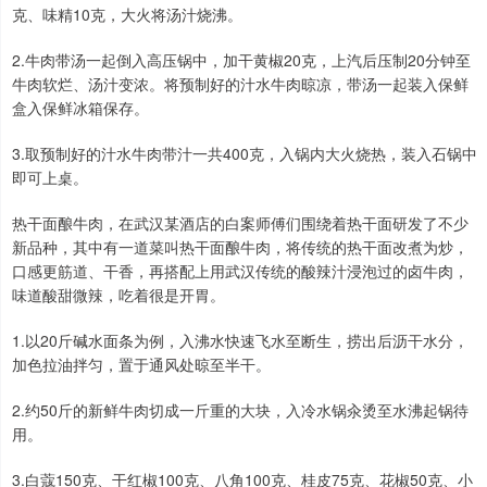
克、味精10克，大火将汤汁烧沸。
2.牛肉带汤一起倒入高压锅中，加干黄椒20克，上汽后压制20分钟至
牛肉软烂、汤汁变浓。将预制好的汁水牛肉晾凉，带汤一起装入保鲜
盒入保鲜冰箱保存。
3.取预制好的汁水牛肉带汁一共400克，入锅内大火烧热，装入石锅中
即可上桌。
热干面酿牛肉，在武汉某酒店的白案师傅们围绕着热干面研发了不少
新品种，其中有一道菜叫热干面酿牛肉，将传统的热干面改煮为炒，
口感更筋道、干香，再搭配上用武汉传统的酸辣汁浸泡过的卤牛肉，
味道酸甜微辣，吃着很是开胃。
1.以20斤碱水面条为例，入沸水快速飞水至断生，捞出后沥干水分，
加色拉油拌匀，置于通风处晾至半干。
2.约50斤的新鲜牛肉切成一斤重的大块，入冷水锅汆烫至水沸起锅待
用。
3.白蔻150克、干红椒100克、八角100克、桂皮75克、花椒50克、小