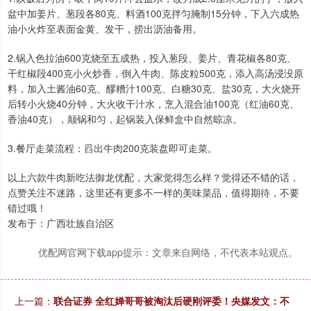
盆中加姜片、葱段各80克、料酒100克拌匀腌制15分钟，下入六成热
油小火炸至表面金黄、发干，捞出沥油备用。
2.锅入色拉油600克烧至五成热，投入葱段、姜片、青花椒各80克、
干红椒段400克小火炒香，倒入牛肉、陈皮粒500克，添入高汤浸没原
料，加入土酱油60克、醪糟汁100克、白糖30克、盐30克，大火烧开
后转小火烧40分钟，大火收干汁水，烹入混合油100克（红油60克、
香油40克），颠锅和匀，起锅装入保鲜盒中自然晾凉。
3.餐厅走菜流程：舀出牛肉200克装盘即可走菜。
以上六款牛肉新吃法御龙优配，大家觉得怎么样？觉得还不错的话，
点赞关注不迷路，这里还有更多不一样的美味菜品，值得期待，不要
错过哦！
发布于：广西壮族自治区
优配网官网下载app提示：文章来自网络，不代表本站观点。
上一篇：
联合证券 全红婵哥哥被淘汰后硬刚评委！央媒发文：不