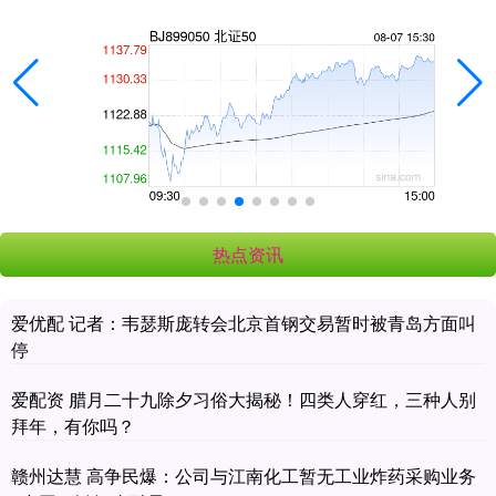
热点资讯
爱优配 记者：韦瑟斯庞转会北京首钢交易暂时被青岛方面叫
停
爱配资 腊月二十九除夕习俗大揭秘！四类人穿红，三种人别
拜年，有你吗？
赣州达慧 高争民爆：公司与江南化工暂无工业炸药采购业务