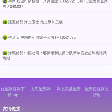
​牛博 股票行情快报：众兴菌业（002772）5月7日主力资金净
2
买入240.03万元
​建宝优配 海上卫士 最上级护卫舰
3
​牛盘宝 中国医药两家子公司补税6521万元
4
​海顺优配 中国赴阿卜耶伊维和快反分队新年度掀起练兵比武
5
热潮
优配网官网下
上海配资网
网上实盘配资
配资正规网上
载app
炒股
友情链接：