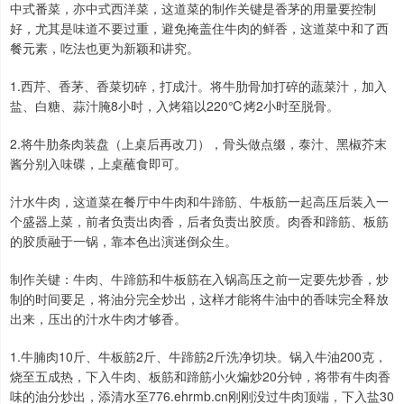
中式番菜，亦中式西洋菜，这道菜的制作关键是香茅的用量要控制
好，尤其是味道不要过重，避免掩盖住牛肉的鲜香，这道菜中和了西
餐元素，吃法也更为新颖和讲究。
1.西芹、香茅、香菜切碎，打成汁。将牛肋骨加打碎的蔬菜汁，加入
盐、白糖、蒜汁腌8小时，入烤箱以220℃烤2小时至脱骨。
2.将牛肋条肉装盘（上桌后再改刀），骨头做点缀，泰汁、黑椒芥末
酱分别入味碟，上桌蘸食即可。
汁水牛肉，这道菜在餐厅中牛肉和牛蹄筋、牛板筋一起高压后装入一
个盛器上菜，前者负责出肉香，后者负责出胶质。肉香和蹄筋、板筋
的胶质融于一锅，靠本色出演迷倒众生。
制作关键：牛肉、牛蹄筋和牛板筋在入锅高压之前一定要先炒香，炒
制的时间要足，将油分完全炒出，这样才能将牛油中的香味完全释放
出来，压出的汁水牛肉才够香。
1.牛腩肉10斤、牛板筋2斤、牛蹄筋2斤洗净切块。锅入牛油200克，
烧至五成热，下入牛肉、板筋和蹄筋小火煸炒20分钟，将带有牛肉香
味的油分炒出，添清水至776.ehrmb.cn刚刚没过牛肉顶端，下入盐30