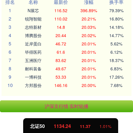
排名
名称
最新价
涨幅
换手率
1
N展芯
116.52
396.89%
79.39%
2
锐翔智能
110.02
20.21%
16.80%
3
志特新材
14.8
20.03%
14.18%
4
博腾股份
20.44
20.02%
14.77%
5
近岸蛋白
46.72
20.01%
5.62%
6
毕得医药
61.6
20.01%
6.12%
7
五洲医疗
83.62
20.01%
18.37%
8
耐科装备
49.67
20.01%
6.83%
9
一博科技
53.33
20.01%
17.26%
10
方邦股份
146.16
20.00%
7.68%
沪深京行情 实时轮播
北证50
1134.24
11.37
1.01%