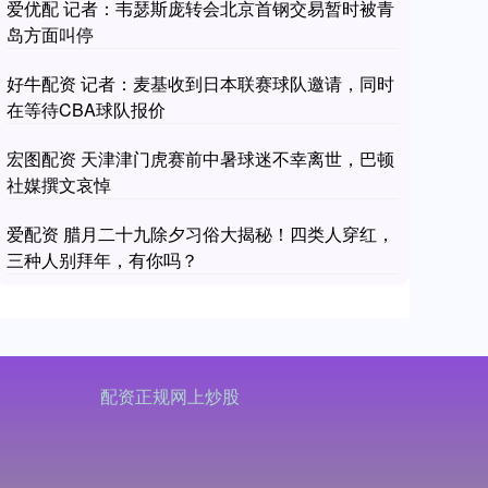
爱优配 记者：韦瑟斯庞转会北京首钢交易暂时被青
岛方面叫停
好牛配资 记者：麦基收到日本联赛球队邀请，同时
在等待CBA球队报价
宏图配资 天津津门虎赛前中暑球迷不幸离世，巴顿
社媒撰文哀悼
爱配资 腊月二十九除夕习俗大揭秘！四类人穿红，
三种人别拜年，有你吗？
配资正规网上炒股