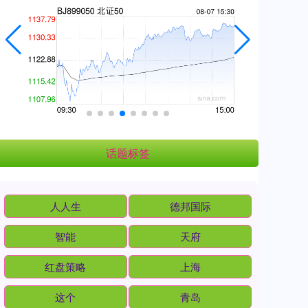
话题标签
人人生
德邦国际
智能
天府
红盘策略
上海
这个
青岛