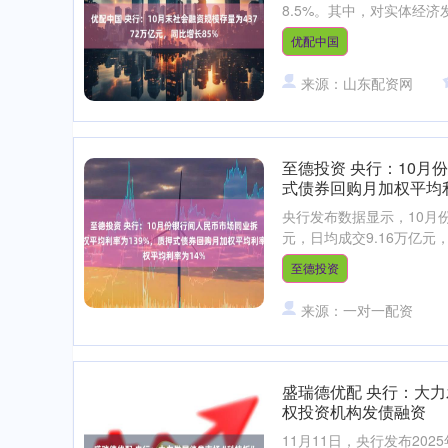
8.5%。其中，对实体经济发
优配中国
来源：山东配资网
至德投资 央行：10月
式债券回购月加权平均利
央行发布数据显示，10月
元，日均成交9.16万亿元，
至德投资
来源：一对一配资
盛瑞德优配 央行：大
指
14311.01
沪深300
46
200.89
1.42%
权投资机构发债融资
11月11日，央行发布2