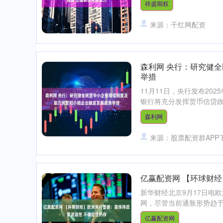
祥盛期权
来源：千红网配资
森利网 央行：研究健
举措
11月11日，央行发布2
银行将充分发挥货币信贷政策
森利网
来源：股票配资群APP
亿赢配资网 【环球财
新华财经北京9月17日电欧
网，尽管当前通胀形势趋于
亿赢配资网