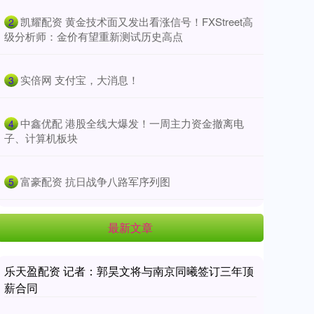
​凯耀配资 黄金技术面又发出看涨信号！FXStreet高
2
级分析师：金价有望重新测试历史高点
​实倍网 支付宝，大消息！
3
​中鑫优配 港股全线大爆发！一周主力资金撤离电
4
子、计算机板块
​富豪配资 抗日战争八路军序列图
5
最新文章
乐天盈配资 记者：郭昊文将与南京同曦签订三年顶
薪合同