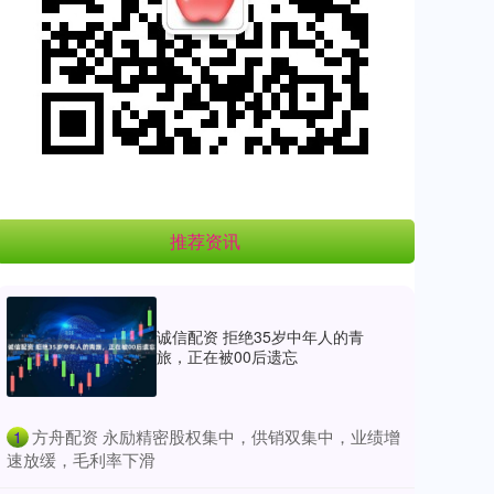
推荐资讯
诚信配资 拒绝35岁中年人的青
旅，正在被00后遗忘
​方舟配资 永励精密股权集中，供销双集中，业绩增
1
速放缓，毛利率下滑