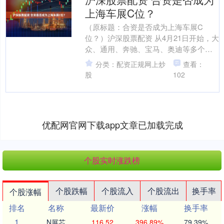
上海车展C位？
（原标题：合资是否成为上海车展C
位？）沪深股票配资 从4月21日开始，大
众、通用、奔驰、宝马、奥迪等多个跨
国品牌将打响“最大产品攻势”的第一枪。
分类：配资正规网上炒
查看：
全新开发的新能源....
股
102
优配网官网下载app文章已加载完成
个股实时涨跌榜
个股跌幅
个股流入
个股流出
换手率
个股涨幅
排名
名称
最新价
涨幅
换手率
1
N展芯
116.52
396.89%
79.39%