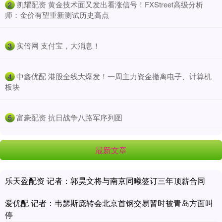
​凯耀配资 黄金技术面又发出看涨信号！FXStreet高级分析
2
师：金价有望重新测试历史高点
​实倍网 支付宝，大消息！
3
​中鑫优配 港股全线大爆发！一周主力资金撤离电子、计算机
4
板块
​富豪配资 抗日战争八路军序列图
5
最新文章
乐天盈配资 记者：郭昊文将与南京同曦签订三年顶薪合同
爱优配 记者：韦瑟斯庞转会北京首钢交易暂时被青岛方面叫
停