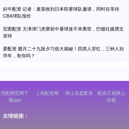
好牛配资 记者：麦基收到日本联赛球队邀请，同时在等待
CBA球队报价
宏图配资 天津津门虎赛前中暑球迷不幸离世，巴顿社媒撰文
哀悼
爱配资 腊月二十九除夕习俗大揭秘！四类人穿红，三种人别
拜年，有你吗？
优配网官网下
上海配资网
网上实盘配资
配资正规网上
载app
炒股
友情链接：