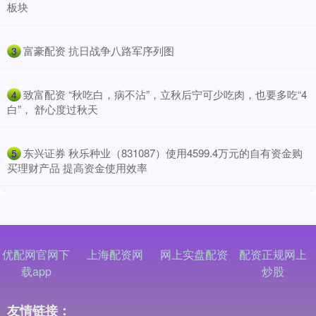
板块
​富豪配资 抗日战争八路军序列图
3
​致富配资 “秋吃白，病不沾”，立秋后宁可少吃肉，也要多吃“4
4
白”， 舒心度过秋天
​东兴证券 秋乐种业（831087）使用4599.4万元的自有资金购
5
买理财产品 提高资金使用效率
优配网官网下
上海配资网
网上实盘配资
配资正规网上
载app
炒股
友情链接：