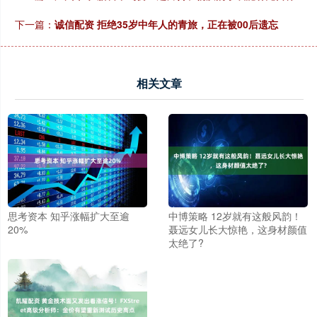
下一篇：
诚信配资 拒绝35岁中年人的青旅，正在被00后遗忘
相关文章
思考资本 知乎涨幅扩大至逾
中博策略 12岁就有这般风韵！
20%
聂远女儿长大惊艳，这身材颜值
太绝了?