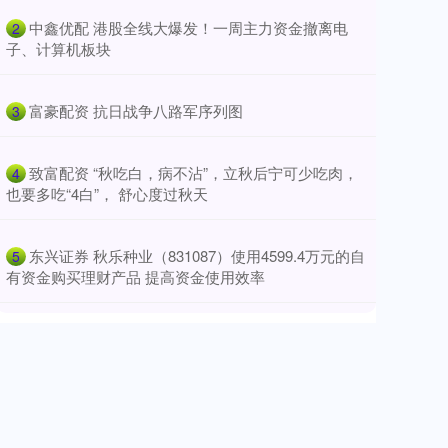
​中鑫优配 港股全线大爆发！一周主力资金撤离电
2
子、计算机板块
​富豪配资 抗日战争八路军序列图
3
​致富配资 “秋吃白，病不沾”，立秋后宁可少吃肉，
4
也要多吃“4白”， 舒心度过秋天
​东兴证券 秋乐种业（831087）使用4599.4万元的自
5
有资金购买理财产品 提高资金使用效率