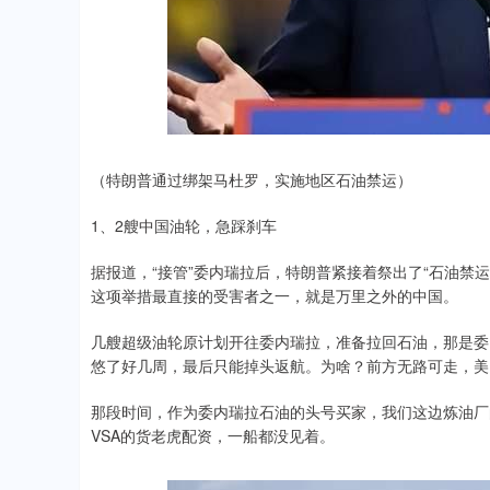
（特朗普通过绑架马杜罗，实施地区石油禁运）
1、2艘中国油轮，急踩刹车
据报道，“接管”委内瑞拉后，特朗普紧接着祭出了“石油禁
这项举措最直接的受害者之一，就是万里之外的中国。
几艘超级油轮原计划开往委内瑞拉，准备拉回石油，那是委
悠了好几周，最后只能掉头返航。为啥？前方无路可走，美
那段时间，作为委内瑞拉石油的头号买家，我们这边炼油厂
VSA的货老虎配资，一船都没见着。