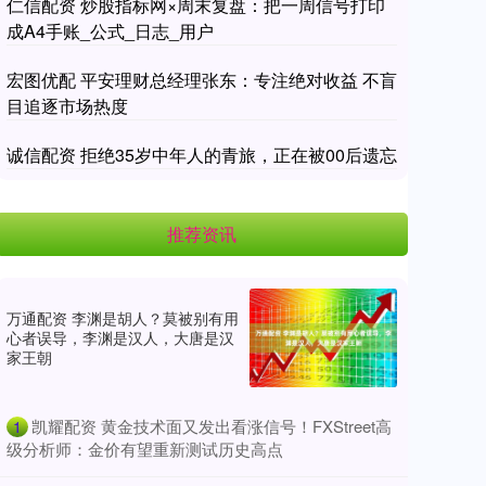
仁信配资 炒股指标网×周末复盘：把一周信号打印
成A4手账_公式_日志_用户
宏图优配 平安理财总经理张东：专注绝对收益 不盲
目追逐市场热度
诚信配资 拒绝35岁中年人的青旅，正在被00后遗忘
推荐资讯
万通配资 李渊是胡人？莫被别有用
心者误导，李渊是汉人，大唐是汉
家王朝
​凯耀配资 黄金技术面又发出看涨信号！FXStreet高
1
级分析师：金价有望重新测试历史高点