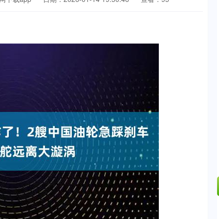
证成指
14311.01
沪深300