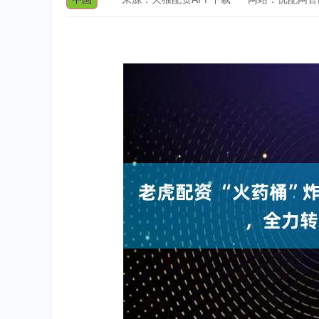
上证指数
3940.04
深