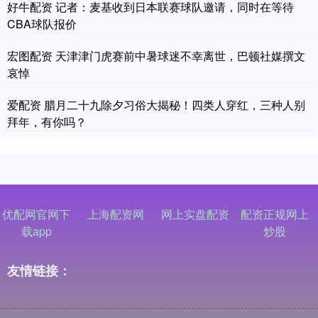
好牛配资 记者：麦基收到日本联赛球队邀请，同时在等待
CBA球队报价
宏图配资 天津津门虎赛前中暑球迷不幸离世，巴顿社媒撰文
哀悼
爱配资 腊月二十九除夕习俗大揭秘！四类人穿红，三种人别
拜年，有你吗？
优配网官网下
上海配资网
网上实盘配资
配资正规网上
载app
炒股
友情链接：