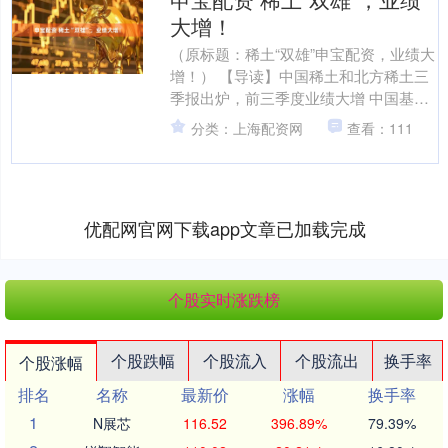
大增！
（原标题：稀土“双雄”申宝配资，业绩大
增！） 【导读】中国稀土和北方稀土三
季报出炉，前三季度业绩大增 中国基金
报记者 牛思若 近日，稀土领域的“南北双
分类：上海配资网
查看：111
雄”——中....
优配网官网下载app文章已加载完成
个股实时涨跌榜
个股跌幅
个股流入
个股流出
换手率
个股涨幅
排名
名称
最新价
涨幅
换手率
1
N展芯
116.52
396.89%
79.39%