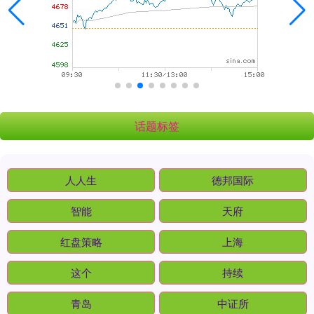
话题标签
人人生
德邦国际
智能
天府
红盘策略
上海
这个
持续
青岛
中证所