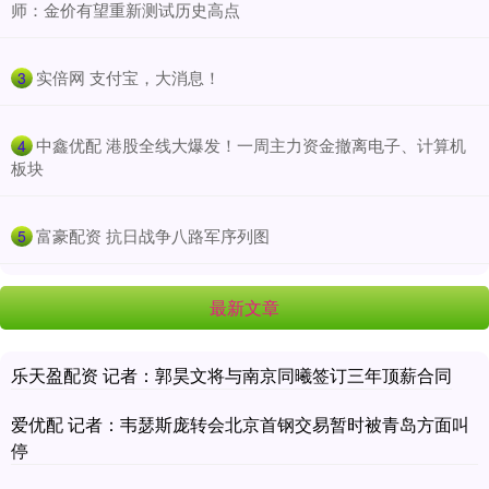
师：金价有望重新测试历史高点
​实倍网 支付宝，大消息！
3
​中鑫优配 港股全线大爆发！一周主力资金撤离电子、计算机
4
板块
​富豪配资 抗日战争八路军序列图
5
最新文章
乐天盈配资 记者：郭昊文将与南京同曦签订三年顶薪合同
爱优配 记者：韦瑟斯庞转会北京首钢交易暂时被青岛方面叫
停