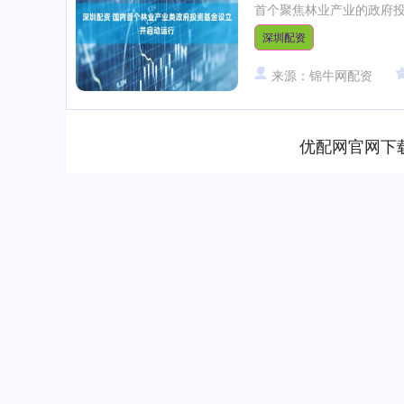
首个聚焦林业产业的政府投
深圳配资
来源：锦牛网配资
优配网官网下
上证指数
3900.35
00
-0.01%
21.92
0.