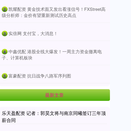
​凯耀配资 黄金技术面又发出看涨信号！FXStreet高
2
级分析师：金价有望重新测试历史高点
​实倍网 支付宝，大消息！
3
​中鑫优配 港股全线大爆发！一周主力资金撤离电
4
子、计算机板块
​富豪配资 抗日战争八路军序列图
5
最新文章
乐天盈配资 记者：郭昊文将与南京同曦签订三年顶
薪合同