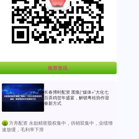
推荐资讯
长春博时配资 图集|“媒体+”大化七
百弄鸡贺年盛宴，解锁粤桂协作迎
春新方式
​方舟配资 永励精密股权集中，供销双集中，业绩增
1
速放缓，毛利率下滑