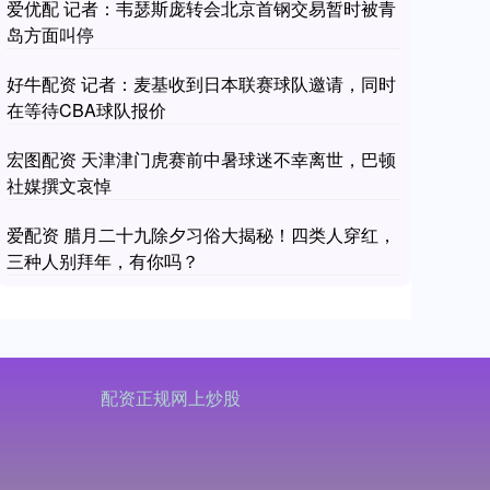
爱优配 记者：韦瑟斯庞转会北京首钢交易暂时被青
岛方面叫停
好牛配资 记者：麦基收到日本联赛球队邀请，同时
在等待CBA球队报价
宏图配资 天津津门虎赛前中暑球迷不幸离世，巴顿
社媒撰文哀悼
爱配资 腊月二十九除夕习俗大揭秘！四类人穿红，
三种人别拜年，有你吗？
配资正规网上炒股