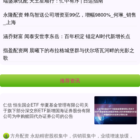
端盛康优配 天王星顺行：忙中有序 | 日运指南
永隆配资 蜂鸟智送公司增资至99亿，增幅9800%_何琳_销售
_上海
涵乔财富 闻泰安世李东岳：百年积淀 锚定AI时代新增长点
指盈配资网 晨曦下的布拉格城堡群与伏尔塔瓦河畔的光影之
歌
推荐资讯
仁信 恒生国企ETF 华夏基金管理有限公司关
于旗下部分深交所ETF新增国海证券股份有限
公司为申购赎回代办证券公司的公告
​方舟配资 永励精密股权集中，供销双集中，业绩增速放缓，
1