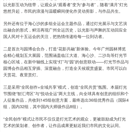
以光影互动为纽带，让观众从“观看者”变为“参与者”，随着“满月”灯光
悠然升起，市民的浪漫与温暖瞬间便化作灵动剪影，与作品共生。
另外还有位于海心沙的多组全运会主题作品，通过灯光展示与文艺演
出融合的形式，鲜活再现广州全运历史，以光影与声舞的互动回应全
国人民对十五运会的关注，把热情传递给每一位到访者。
二是首次与园博会合办，打造“花影共融”新体验。今年广州园林博览
会精心规划五大展园，范围涵盖临江大道、海心沙、二沙岛等灯光节
核心区域，在新中轴线上实现“灯”与“园”的创意联动——灯光节作品与
园博会作品相互穿插、深度融合，打造全天候观赏盛宴。市民可以白
天赏花、夜里赏灯。
三是采用“全民创作+全域共享”模式，创造“全民共赏”氛围。本届灯光
节围绕“智汇湾区”与“悦动全运”两大主线，向全球具有创意的组织和个
人征集作品，共收到145组创意方案，最终选出36组优秀作品（国际4
组，国内32组，其中国内大师级作品8组）。
“全民创作”模式让市民不仅仅是灯光艺术的观众，更被鼓励成为灯光
艺术的策划者、创作者，让作品成果更贴近我们市民的文化认同。