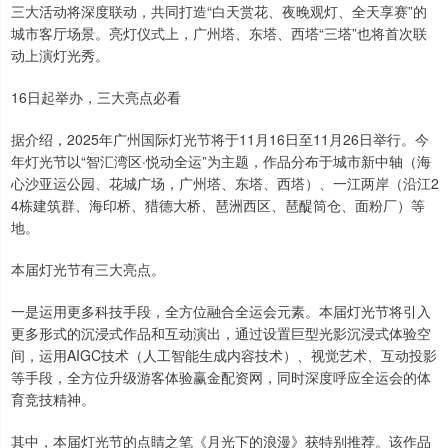
三大活动将深度联动，共同打造“白天赏花、夜晚观灯、全天享赛”的
城市客厅场景。亮灯仪式上，广州塔、东塔、西塔“三塔”也将首次联
动上演灯光秀。
16日起举办，三大亮点必看
据介绍，2025年广州国际灯光节将于11月16日至11月26日举行。今
年灯光节以“智汇湾区·悦动全运”为主题，作品分布于城市新中轴（海
心沙亚运公园、花城广场，广州塔、东塔、西塔）、一江两岸（沿江2
4栋建筑群、海印桥、猎德大桥、琶洲西区、琶醍筒仓、面粉厂）等
地。
本届灯光节有三大亮点。
一是运用更多科技手段，全方位融合全运会元素。本届灯光节将引入
更多形式的沉浸式作品和互动演出，通过设置巨型光影沉浸式体验空
间，运用AIGC技术（人工智能生成内容技术）、视觉艺术、互动投影
等手段，全方位升级游客体验赢金配资网，同时深度呼应全运会的体
育竞技精神。
其中，本届灯光节的点睛之笔《月光下的浪漫》获特别推荐。该作品