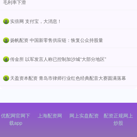
毛利率下滑
​实倍网 支付宝，大消息！
2
​扬帆配资 中国新零售供应链：恢复公众持股量
3
​传金所 以军发言人称已控制加沙城“大部分地区”
4
​天盈资本配资 青岛市律师行业红色经典配音大赛圆满落幕
5
优配网官网下
上海配资网
网上实盘配资
配资正规网上
载app
炒股