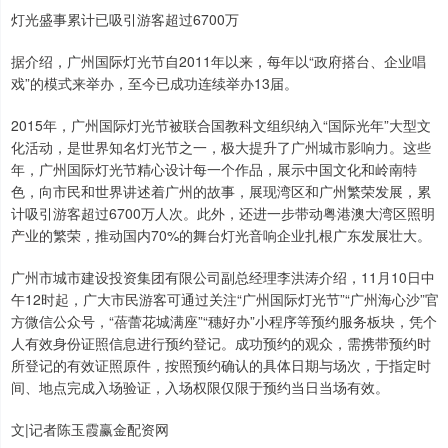
灯光盛事累计已吸引游客超过6700万
据介绍，广州国际灯光节自2011年以来，每年以“政府搭台、企业唱
戏”的模式来举办，至今已成功连续举办13届。
2015年，广州国际灯光节被联合国教科文组织纳入“国际光年”大型文
化活动，是世界知名灯光节之一，极大提升了广州城市影响力。这些
年，广州国际灯光节精心设计每一个作品，展示中国文化和岭南特
色，向市民和世界讲述着广州的故事，展现湾区和广州繁荣发展，累
计吸引游客超过6700万人次。此外，还进一步带动粤港澳大湾区照明
产业的繁荣，推动国内70%的舞台灯光音响企业扎根广东发展壮大。
广州市城市建设投资集团有限公司副总经理李洪涛介绍，11月10日中
午12时起，广大市民游客可通过关注“广州国际灯光节”“广州海心沙”官
方微信公众号，“蓓蕾花城满座”“穗好办”小程序等预约服务板块，凭个
人有效身份证照信息进行预约登记。成功预约的观众，需携带预约时
所登记的有效证照原件，按照预约确认的具体日期与场次，于指定时
间、地点完成入场验证，入场权限仅限于预约当日当场有效。
文|记者陈玉霞赢金配资网